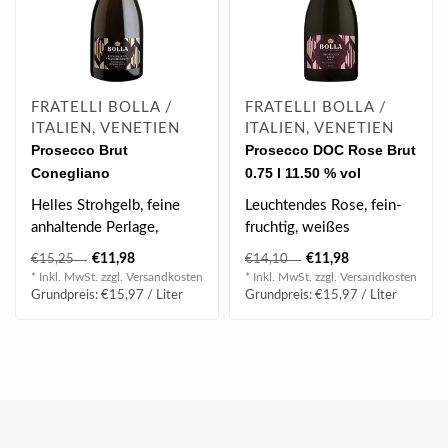
FRATELLI BOLLA /
FRATELLI BOLLA /
ITALIEN, VENETIEN
ITALIEN, VENETIEN
Prosecco Brut
Prosecco DOC Rose Brut
Conegliano
0.75 l 11.50 % vol
Valdobbiadene Superiore
Helles Strohgelb, feine
Leuchtendes Rose, fein-
DOCG 0.75 l 11% vol
anhaltende Perlage,
fruchtig, weißes
Frühlingsblüten, fruchtiges
Steinobst, floral, elegant
€11,98
€11,98
€15,25
€14,10
Aroma,..
& fein, ange..
* Inkl. MwSt. zzgl.
Versandkosten
* Inkl. MwSt. zzgl.
Versandkosten
Grundpreis: €15,97 / Liter
Grundpreis: €15,97 / Liter