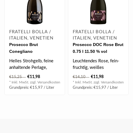
FRATELLI BOLLA /
FRATELLI BOLLA /
ITALIEN, VENETIEN
ITALIEN, VENETIEN
Prosecco Brut
Prosecco DOC Rose Brut
Conegliano
0.75 l 11.50 % vol
Valdobbiadene Superiore
Helles Strohgelb, feine
Leuchtendes Rose, fein-
DOCG 0.75 l 11% vol
anhaltende Perlage,
fruchtig, weißes
Frühlingsblüten, fruchtiges
Steinobst, floral, elegant
€11,98
€11,98
€15,25
€14,10
Aroma,..
& fein, ange..
* Inkl. MwSt. zzgl.
Versandkosten
* Inkl. MwSt. zzgl.
Versandkosten
Grundpreis: €15,97 / Liter
Grundpreis: €15,97 / Liter