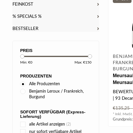
FEINKOST
% SPECIALS %
BESTSELLER
PREIS
BENJAM
FRANKRE
Min: €
0
Max: €
150
BURGU
Meursaul
PRODUZENTEN
Meursaul
Alle Produzenten
2021 0.75
Benjamin Leroux / Frankreich,
BEWERT
Burgund
| 93 Decan
| 93 Tim A
€135,2
| 92 Jasper
SOFORT VERFÜGBAR (Express-
* Inkl. MwSt.
Lieferung)
Grundpreis:
alle Artikel anzeigen
(2)
nur sofort verfügbare Artikel