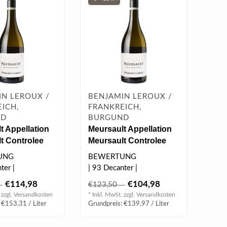
IN LEROUX /
BENJAMIN LEROUX /
ICH,
FRANKREICH,
ND
BURGUND
t Appellation
Meursault Appellation
t Controlee
Meursault Controlee
 l
2022 0.75 l
UNG
BEWERTUNG
ter |
| 93 Decanter |
tkin |
| 93 Tim Atkin |
€114,98
€104,98
5
€123,50
 Morris |..
| 91 Jasper Morris |..
 zzgl.
Versandkosten
* Inkl. MwSt. zzgl.
Versandkosten
 €153,31 / Liter
Grundpreis: €139,97 / Liter