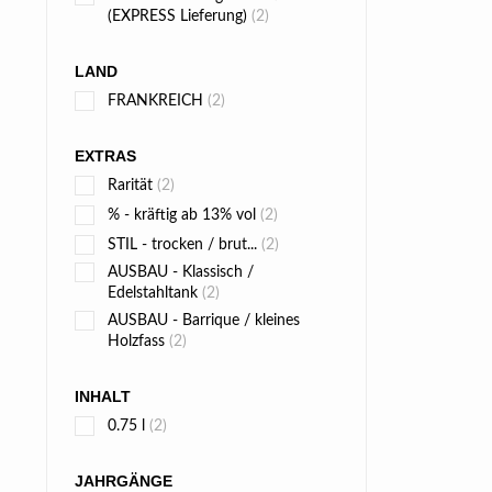
(EXPRESS Lieferung)
(2)
LAND
FRANKREICH
(2)
EXTRAS
Rarität
(2)
% - kräftig ab 13% vol
(2)
STIL - trocken / brut...
(2)
AUSBAU - Klassisch /
Edelstahltank
(2)
AUSBAU - Barrique / kleines
Holzfass
(2)
INHALT
0.75 l
(2)
JAHRGÄNGE