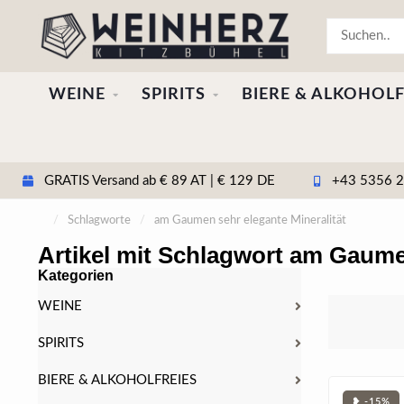
WEINE
SPIRITS
BIERE & ALKOHOLF
GRATIS Versand ab € 89 AT | € 129 DE
+43 5356 20
/
Schlagworte
/
am Gaumen sehr elegante Mineralität
Artikel mit Schlagwort am Gaumen
Kategorien
WEINE
SPIRITS
BIERE & ALKOHOLFREIES
❥ -15%