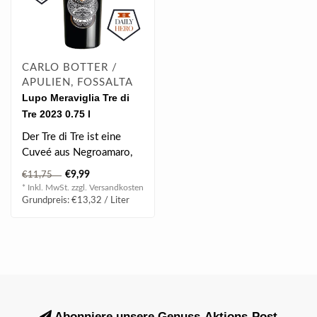
CARLO BOTTER /
APULIEN, FOSSALTA
Lupo Meraviglia Tre di
Tre 2023 0.75 l
Der Tre di Tre ist eine
Cuveé aus Negroamaro,
Aglianico und Primitivo
€9,99
€11,75
Trauben m..
* Inkl. MwSt. zzgl.
Versandkosten
Grundpreis: €13,32 / Liter
Abonniere unsere Genuss-Aktions-Post