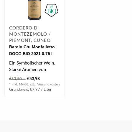
CORDERO DI
MONTEZEMOLO /
PIEMONT, CUNEO
Barolo Cru Monfalletto
DOCG BIO 2021 0.75 l
Ein Symbolischer Wein.
Starke Aromen von
Himbeere, Kirsche,
€53,98
€63,50
Veilchen, dunkler Sc..
* Inkl. MwSt. zzgl.
Versandkosten
Grundpreis: €7,97 / Liter