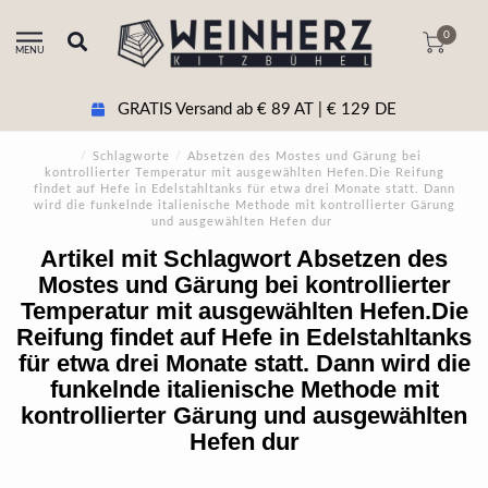
0
MENU
GRATIS Versand ab € 89 AT | € 129 DE
/
Schlagworte
/
Absetzen des Mostes und Gärung bei
kontrollierter Temperatur mit ausgewählten Hefen.Die Reifung
findet auf Hefe in Edelstahltanks für etwa drei Monate statt. Dann
wird die funkelnde italienische Methode mit kontrollierter Gärung
und ausgewählten Hefen dur
Artikel mit Schlagwort Absetzen des
Mostes und Gärung bei kontrollierter
Temperatur mit ausgewählten Hefen.Die
Reifung findet auf Hefe in Edelstahltanks
für etwa drei Monate statt. Dann wird die
funkelnde italienische Methode mit
kontrollierter Gärung und ausgewählten
Hefen dur