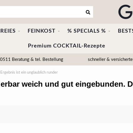
REIES
FEINKOST
% SPECIALS %
BEST
Premium COCKTAIL-Rezepte
511 Beratung & tel. Bestellung
schneller & versicherte
rgebnis ist ein unglaublich runder
derbar weich und gut eingebunden. Da