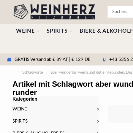
WEINE
SPIRITS
BIERE & ALKOHOLF
GRATIS Versand ab € 89 AT | € 129 DE
+43 5356 20
/
Schlagworte
/
aber wunderbar weich und gut eingebunden. Das E
Artikel mit Schlagwort aber wun
runder
Kategorien
WEINE
SPIRITS