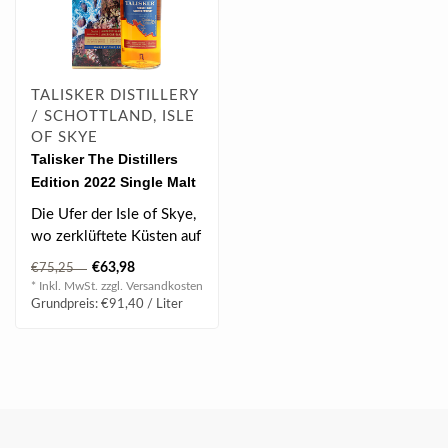
TALISKER DISTILLERY
/ SCHOTTLAND, ISLE
OF SKYE
Talisker The Distillers
Edition 2022 Single Malt
Scotch Whisky 0.7 l
Die Ufer der Isle of Skye,
45.80% vol
wo zerklüftete Küsten auf
das Meer treffen, finden ..
€63,98
€75,25
* Inkl. MwSt. zzgl.
Versandkosten
Grundpreis: €91,40 / Liter