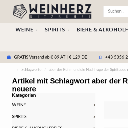
WEINE
SPIRITS
BIERE & ALKOHOLF
GRATIS Versand ab € 89 AT | € 129 DE
+43 5356 20
/
Schlagworte
/
aber der Ruhm und die Nachfrage der Spirituose
Artikel mit Schlagwort aber der
neuere
Kategorien
WEINE
SPIRITS