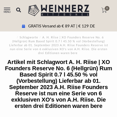
0
MENU
GRATIS Versand ab € 89 AT | € 129 DE
/
Schlagworte
/
A. H. Riise | XO Founders Reserve No. 6
(Hellgrün) Rum Based Spirit 0.7 l 45.50 % vol (Vorbestellung)
Lieferbar ab 01. September 2023 A.H. Riise Founders Reserve ist
nun eine Serie von 6 exklusiven XO's von A.H. Riise. Die ersten
drei Editionen waren bere
Artikel mit Schlagwort A. H. Riise | XO
Founders Reserve No. 6 (Hellgrün) Rum
Based Spirit 0.7 l 45.50 % vol
(Vorbestellung) Lieferbar ab 01.
September 2023 A.H. Riise Founders
Reserve ist nun eine Serie von 6
exklusiven XO's von A.H. Riise. Die
ersten drei Editionen waren bere