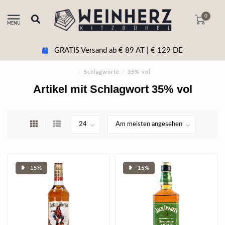
0
MENU
GRATIS Versand ab € 89 AT | € 129 DE
/
Schlagworte
/
35% vol
Artikel mit Schlagwort 35% vol
❥ -15%
❥ -15%