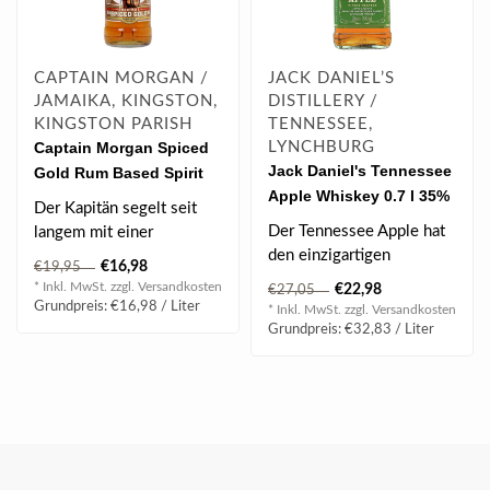
CAPTAIN MORGAN /
JACK DANIEL’S
JAMAIKA, KINGSTON,
DISTILLERY /
KINGSTON PARISH
TENNESSEE,
Captain Morgan Spiced
LYNCHBURG
Jack Daniel's Tennessee
Gold Rum Based Spirit
Apple Whiskey 0.7 l 35%
1.0 l 35% vol
Der Kapitän segelt seit
vol
Der Tennessee Apple hat
langem mit einer
den einzigartigen
gehissten Flagge über die
€16,98
€19,95
Charakter von Jack
Meere, dami..
* Inkl. MwSt. zzgl.
Versandkosten
€22,98
€27,05
Daniel's Whisky, ge..
Grundpreis: €16,98 / Liter
* Inkl. MwSt. zzgl.
Versandkosten
Grundpreis: €32,83 / Liter