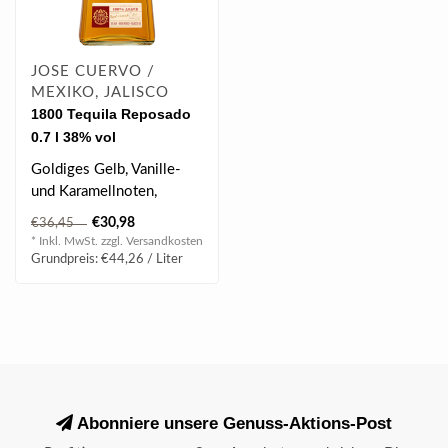
JOSE CUERVO /
MEXIKO, JALISCO
1800 Tequila Reposado
0.7 l 38% vol
Goldiges Gelb, Vanille-
und Karamellnoten,
Orangenschalen, Zimt und
€30,98
€36,45
eine filigra..
* Inkl. MwSt. zzgl.
Versandkosten
Grundpreis: €44,26 / Liter
Abonniere unsere Genuss-Aktions-Post