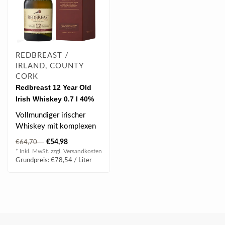
REDBREAST /
IRLAND, COUNTY
CORK
Redbreast 12 Year Old
Irish Whiskey 0.7 l 40%
vol
Vollmundiger irischer
Whiskey mit komplexen
Aromen von Frucht,
€54,98
€64,70
Würze und Röstn..
* Inkl. MwSt. zzgl.
Versandkosten
Grundpreis: €78,54 / Liter