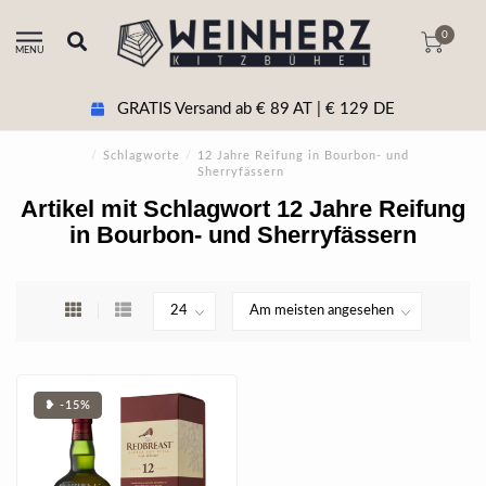
0
MENU
GRATIS Versand ab € 89 AT | € 129 DE
/
Schlagworte
/
12 Jahre Reifung in Bourbon- und
Sherryfässern
Artikel mit Schlagwort 12 Jahre Reifung
in Bourbon- und Sherryfässern
❥ -15%