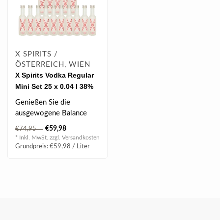
X SPIRITS /
ÖSTERREICH, WIEN
X Spirits Vodka Regular
Mini Set 25 x 0.04 l 38%
vol
Genießen Sie die
ausgewogene Balance
von X Spirits Vodka
€59,98
€74,95
Regular, der durch sei..
* Inkl. MwSt. zzgl.
Versandkosten
Grundpreis: €59,98 / Liter