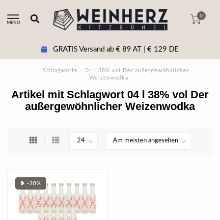
0
MENU
GRATIS Versand ab € 89 AT | € 129 DE
/
Schlagworte
/
04 l 38% vol Der außergewöhnlicher
Weizenwodka
Artikel mit Schlagwort 04 l 38% vol Der
außergewöhnlicher Weizenwodka
❥ -20%