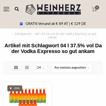
0
MENU
GRATIS Versand ab € 89 AT | € 129 DE
/
Schlagworte
/
04 l 37.5% vol Da der Vodka Expresso so gut
ankam
Artikel mit Schlagwort 04 l 37.5% vol Da
der Vodka Expresso so gut ankam
❥ -20%