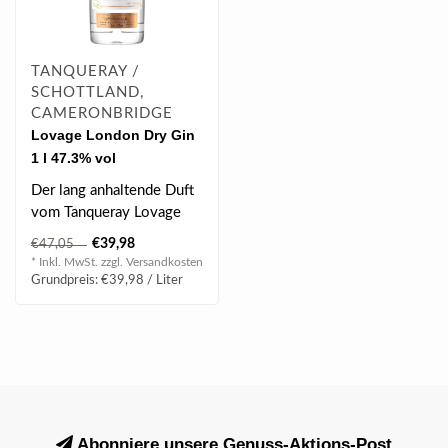
TANQUERAY /
SCHOTTLAND,
CAMERONBRIDGE
Lovage London Dry Gin
1 l 47.3% vol
Der lang anhaltende Duft
vom Tanqueray Lovage
und seine kräftigen
€39,98
€47,05
Aromen sorgen..
* Inkl. MwSt. zzgl.
Versandkosten
Grundpreis: €39,98 / Liter
Abonniere unsere Genuss-Aktions-Post