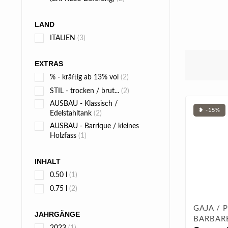
LAND
ITALIEN
(3)
EXTRAS
% - kräftig ab 13% vol
(2)
STIL - trocken / brut...
(2)
AUSBAU - Klassisch /
❥ -15%
Edelstahltank
(2)
AUSBAU - Barrique / kleines
Holzfass
(1)
INHALT
0.50 l
(1)
0.75 l
(2)
GAJA / 
JAHRGÄNGE
BARBAR