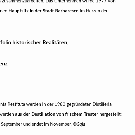
deln zusammenzuarbeiten. Das Unternehmen wurde 1977 von
einen
Hauptsitz in der Stadt Barbaresco
im Herzen der
folio historischer Realitäten,
lenz
ta Restituta werden in der 1980 gegründeten Distilleria
e werden
aus der Destillation von frischem Trester
hergestellt:
te September und endet im November.
©Gaja