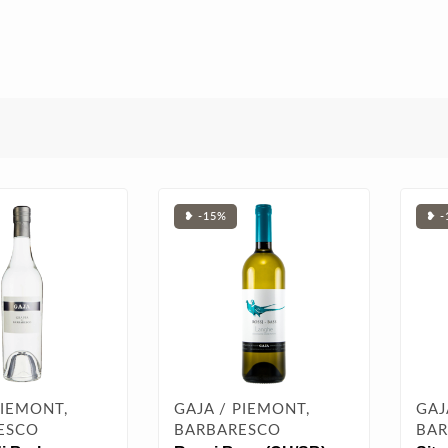
❥ -15%
❥ -
PIEMONT,
GAJA / PIEMONT,
GAJ
ESCO
BARBARESCO
BAR