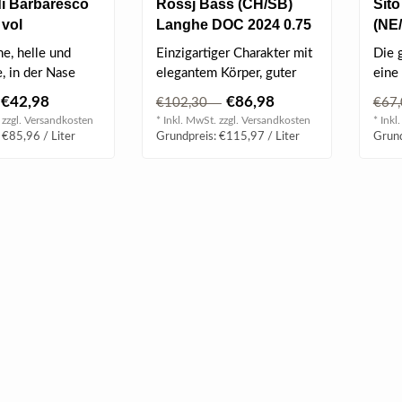
i Barbaresco
Rossj Bass (CH/SB)
Sit
 vol
Langhe DOC 2024 0.75
(NE
l
DOP 
e, helle und
Einzigartiger Charakter mit
Die 
e, in der Nase
elegantem Körper, guter
eine 
n reifen und
Säure und einem frischen, ..
Arome
€42,98
€86,98
€102,30
€67
.
 zzgl.
Versandkosten
* Inkl. MwSt. zzgl.
Versandkosten
* Inkl
 €85,96 / Liter
Grundpreis: €115,97 / Liter
Grund