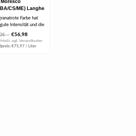
o Moresco
/BA/CS/ME) Langhe
2023 0.75 l
granatrote Farbe hat
gute Intensität und die
n sind typisch, lin..
€56,98
,05
. MwSt. zzgl.
Versandkosten
preis: €75,97 / Liter