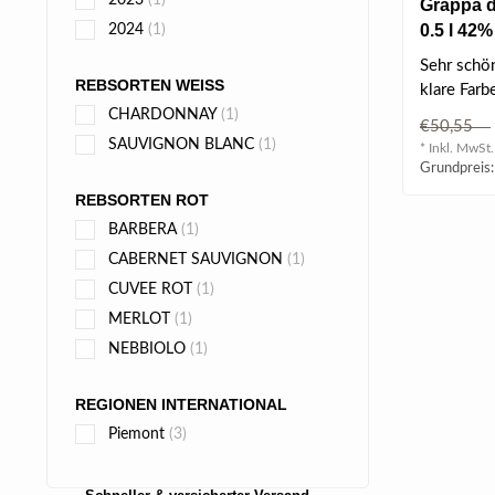
2023
(1)
Grappa d
0.5 l 42%
2024
(1)
Sehr schön
REBSORTEN WEISS
klare Farb
Aromen vo
CHARDONNAY
(1)
€50,55
getrockne.
SAUVIGNON BLANC
(1)
* Inkl. MwSt.
Grundpreis:
REBSORTEN ROT
BARBERA
(1)
CABERNET SAUVIGNON
(1)
CUVEE ROT
(1)
MERLOT
(1)
NEBBIOLO
(1)
REGIONEN INTERNATIONAL
Piemont
(3)