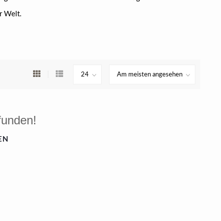
r Welt.
funden!
EN