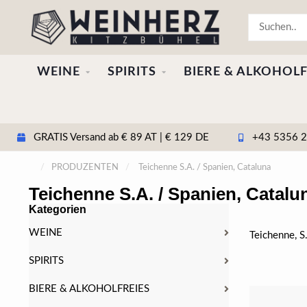
WEINE
SPIRITS
BIERE & ALKOHOLF
GRATIS Versand ab € 89 AT | € 129 DE
+43 5356 20
/
PRODUZENTEN
/
Teichenne S.A. / Spanien, Cataluna
Teichenne S.A. / Spanien, Catalu
Kategorien
WEINE
Teichenne, S
SPIRITS
BIERE & ALKOHOLFREIES