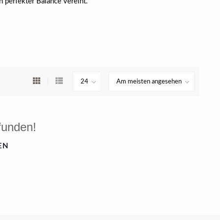
in perfekter Balance vereint.
funden!
EN