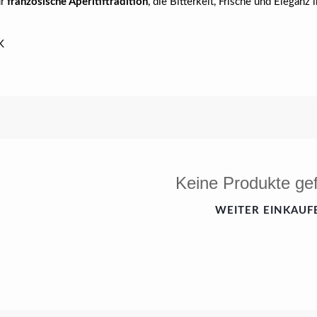
ür
französische Aperitiftradition
, die Bitterkeit, Frische und Eleganz 
K
Keine Produkte ge
WEITER EINKAUF