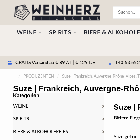
WEINE
SPIRITS
BIERE & ALKOHOLF
GRATIS Versand ab € 89 AT | € 129 DE
+43 5356 20
/
PRODUZENTEN
/
Suze | Frankreich, Auvergne-Rhône-Alpes, T
Suze | Frankreich, Auvergne-Rhô
Kategorien
Suze |
WEINE
Bittere Eleg
SPIRITS
BIERE & ALKOHOLFREIES
Suze gehört