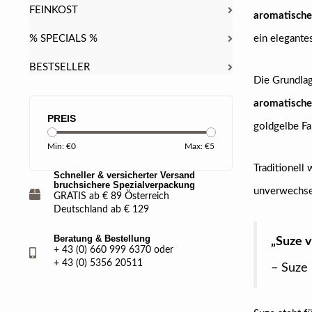
FEINKOST
aromatische
% SPECIALS %
ein elegante
BESTSELLER
Die Grundlag
aromatische
PREIS
goldgelbe F
Min: €
0
Max: €
5
Traditionell
Schneller & versicherter Versand
bruchsichere Spezialverpackung
unverwechsel
GRATIS ab € 89 Österreich
Deutschland ab € 129
Beratung & Bestellung
„Suze v
+ 43 (0) 660 999 6370 oder
+ 43 (0) 5356 20511
– Suze