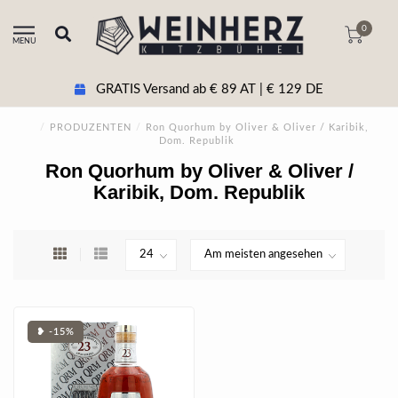
0
MENU
GRATIS Versand ab € 89 AT | € 129 DE
/
PRODUZENTEN
/
Ron Quorhum by Oliver & Oliver / Karibik,
Dom. Republik
Ron Quorhum by Oliver & Oliver /
Karibik, Dom. Republik
❥ -15%