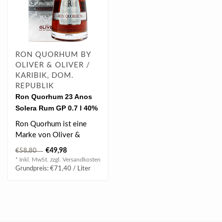
RON QUORHUM BY
OLIVER & OLIVER /
KARIBIK, DOM.
REPUBLIK
Ron Quorhum 23 Anos
Solera Rum GP 0.7 l 40%
vol
Ron Quorhum ist eine
Marke von Oliver &
Oliver International und
€49,98
€58,80
wird in der Dom..
* Inkl. MwSt. zzgl.
Versandkosten
Grundpreis: €71,40 / Liter