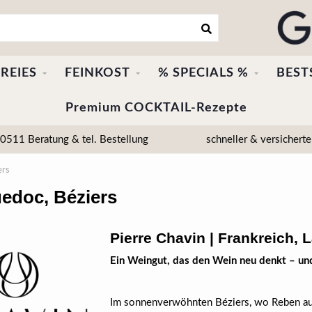
REIES
FEINKOST
% SPECIALS %
BEST
Premium COCKTAIL-Rezepte
511 Beratung & tel. Bestellung
schneller & versicherte
ers
uedoc, Béziers
Pierre Chavin | Frankreich,
Ein Weingut, das den Wein neu denkt – und
Im sonnenverwöhnten Béziers, wo Reben auf