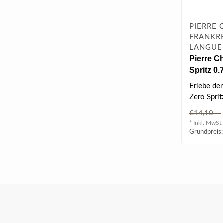
PIERRE 
FRANKRE
LANGUE
Pierre C
Spritz 0.7
(alkoholf
Erlebe den
Zero Sprit
alkoholfre
€14,10
intensiv..
* Inkl. MwSt.
Grundpreis: