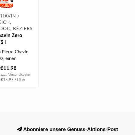
CHAVIN /
ICH,
DOC, BÉZIERS
havin Zero
5 l
rei)
 Pierre Chavin
zz, einen
ien Aperitif mit
€11,98
 zzgl.
Versandkosten
 €15,97 / Liter
Abonniere unsere Genuss-Aktions-Post