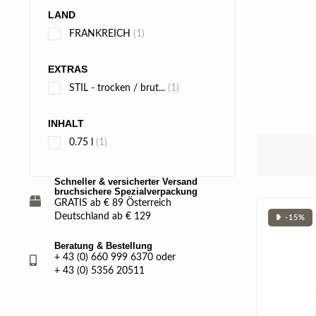
LAND
FRANKREICH
(1)
EXTRAS
STIL - trocken / brut...
(1)
INHALT
0.75 l
(1)
Schneller & versicherter Versand
bruchsichere Spezialverpackung
GRATIS ab € 89 Österreich
Deutschland ab € 129
❥ -15%
Beratung & Bestellung
+ 43 (0) 660 999 6370 oder
+ 43 (0) 5356 20511