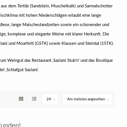
 aus dem Tertiär (Sandstein, Muschelkalk) und Sarmatschotter
Mischklima mit hohen Niederschlägen erlaubt eine lange
dlese, lange Maischestandzeiten sowie ein schonender und
dige, komplexe und elegante Weine mit klarer Herkunft. Die
ni und Moarfeitl (GSTK) sowie Klausen und Steintal (1STK).
 zum Weingut das Restaurant ‚Saziani Stub’n‘ und das Boutique
el ‚Schlafgut Saziani‘.
funden!