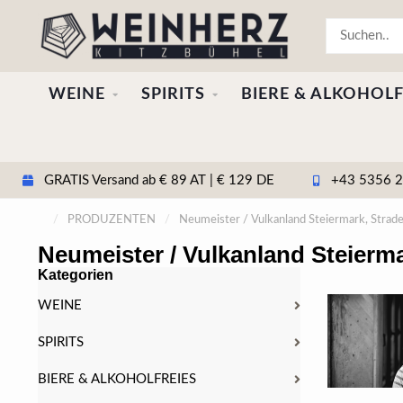
WEINE
SPIRITS
BIERE & ALKOHOLF
GRATIS Versand ab € 89 AT | € 129 DE
+43 5356 20
/
PRODUZENTEN
/
Neumeister / Vulkanland Steiermark, Strad
Neumeister / Vulkanland Steierm
Kategorien
WEINE
SPIRITS
BIERE & ALKOHOLFREIES