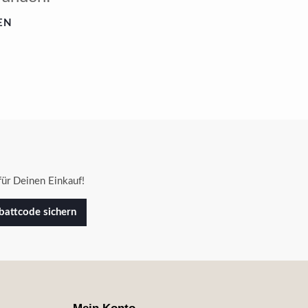
EN
ür Deinen Einkauf!
attcode sichern