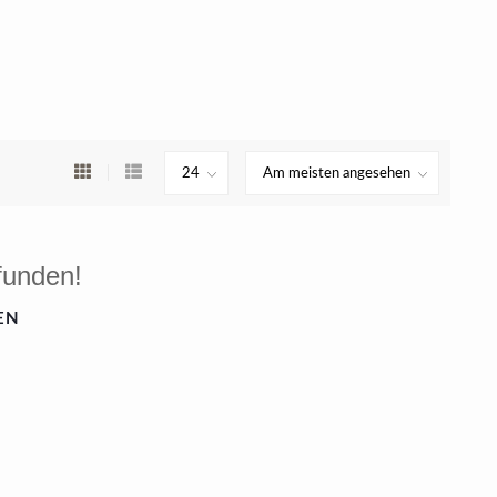
funden!
EN