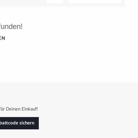
funden!
EN
ür Deinen Einkauf!
attcode sichern