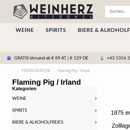
WEINE
SPIRITS
BIERE & ALKOHOLF
GRATIS Versand ab € 89 AT | € 129 DE
+43 5356 20
/
PRODUZENTEN
/
Flaming Pig / Irland
Flaming Pig / Irland
Kategorien
WEINE
SPIRITS
1875 en
BIERE & ALKOHOLFREIES
Zollla