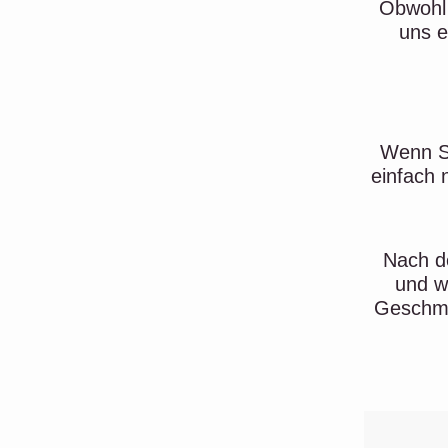
Obwohl 
uns e
Wenn Si
einfach 
Nach de
und w
Geschma