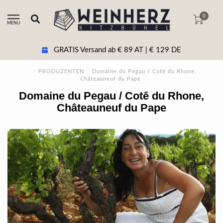
0
MENU
ab € 89 AT | € 129 DE
+43 5356 20511 B
/
PRODUZENTEN
/
Domaine du Pegau / Cotê du Rhone,
Châteauneuf du Pape
Domaine du Pegau / Cotê du Rhone,
Châteauneuf du Pape