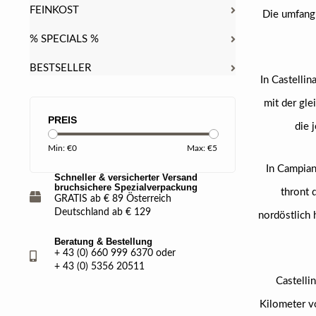
FEINKOST
Die umfangr
% SPECIALS %
BESTSELLER
In Castelli
mit der gle
PREIS
die 
Min: €
0
Max: €
5
In Campian
Schneller & versicherter Versand
bruchsichere Spezialverpackung
thront 
GRATIS ab € 89 Österreich
Deutschland ab € 129
nordöstlich 
Beratung & Bestellung
+ 43 (0) 660 999 6370 oder
+ 43 (0) 5356 20511
Castelli
Kilometer vo