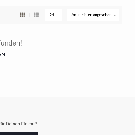
funden!
EN
ür Deinen Einkauf!