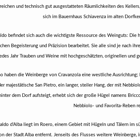
eichen und technisch gut ausgestatteten Räumlichkeiten des Kellers
sich im Bauernhaus Schiavenza im alten Dorfker
naldo befindet sich auch die wichtigste Ressource des Weinguts: Die
ichen Begeisterung und Präzision bearbeitet. Sie alle sind je nach ih
jedes Jahr Trauben und Weine mit hochgeschätzten, originellen und 
o haben die Weinberge von Cravanzola eine westliche Ausrichtung; 
der majestätische San Pietro, ein langer, steiler Hang, der mit Nebbio
hinter dem Dorf aufsteigt, erhebt sich der große Hügel namens Bric
Nebbiolo- und Favorita-Reben re
naldo d’Alba liegt im Roero, einem Gebiet mit Hügeln und Tälern im s
n der Stadt Alba entfernt. Jenseits des Flusses weitere Weinberge, 