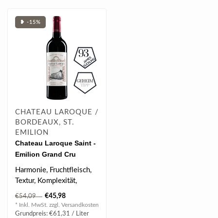
❥ -15%
CHATEAU LAROQUE /
BORDEAUX, ST.
EMILION
Chateau Laroque Saint -
Emilion Grand Cru
Classe 2022 0.75 l
Harmonie, Fruchtfleisch,
Textur, Komplexität,
Vitalität,
€45,98
€54,09
Geschmackstiefe, Arom..
* Inkl. MwSt. zzgl.
Versandkosten
Grundpreis: €61,31 / Liter