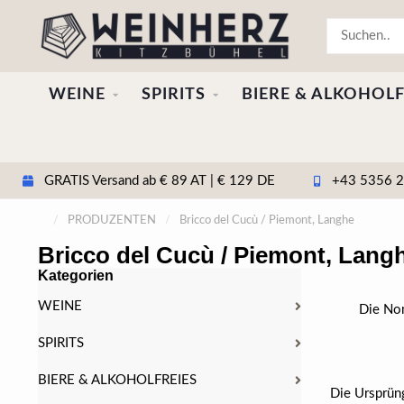
WEINE
SPIRITS
BIERE & ALKOHOLF
GRATIS Versand ab € 89 AT | € 129 DE
+43 5356 20
/
PRODUZENTEN
/
Bricco del Cucù / Piemont, Langhe
Bricco del Cucù / Piemont, Lang
Kategorien
WEINE
Die Nom
SPIRITS
BIERE & ALKOHOLFREIES
Die Ursprüng