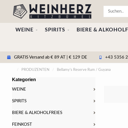
WEINE
SPIRITS
BIERE & ALKOHOLF
GRATIS Versand ab € 89 AT | € 129 DE
+43 5356 20
/
PRODUZENTEN
/
Bellamy’s Reserve Rum / Guyana
Kategorien
WEINE
SPIRITS
BIERE & ALKOHOLFREIES
FEINKOST