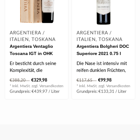
ARGENTIERA /
ARGENTIERA /
ITALIEN, TOSKANA
ITALIEN, TOSKANA
Argentiera Ventaglio
Argentiera Bolgheri DOC
Toscana IGT in OHK
Superiore 2021 0.75 l
2016/18 0.75 l
Er besticht durch seine
Die Nase ist intensiv mit
Komplexität, die
reifen dunklen Früchten,
feingefügte Struktur und
süßen Gewürzen und
€329,98
€99,98
€388,20
€117,65
seine große..
äther..
* Inkl. MwSt. zzgl.
Versandkosten
* Inkl. MwSt. zzgl.
Versandkosten
Grundpreis: €439,97 / Liter
Grundpreis: €133,31 / Liter