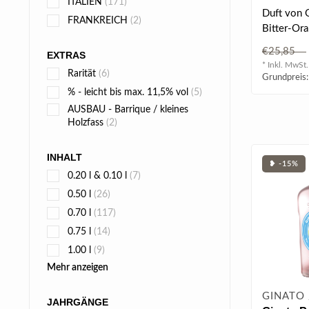
ITALIEN
(171)
in GB 0.7
Duft von 
FRANKREICH
(2)
Bitter-Or
Thymian, 
€25,85
EXTRAS
exotisch..
* Inkl. MwSt.
Rarität
(6)
Grundpreis:
% - leicht bis max. 11,5% vol
(5)
AUSBAU - Barrique / kleines
Holzfass
(2)
INHALT
❥ -15%
0.20 l & 0.10 l
(7)
0.50 l
(26)
0.70 l
(117)
0.75 l
(14)
1.00 l
(9)
Mehr anzeigen
GINATO 
JAHRGÄNGE