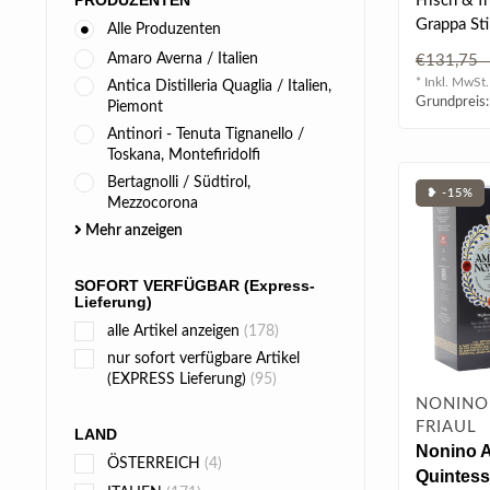
PRODUZENTEN
Frisch & f
Grappa Stil
Alle Produzenten
Digestif. 
Amaro Averna / Italien
€131,7
* Inkl. MwSt.
Antica Distilleria Quaglia / Italien,
Grundpreis:
Piemont
Antinori - Tenuta Tignanello /
Toskana, Montefiridolfi
Bertagnolli / Südtirol,
❥ -15%
Mezzocorona
Mehr anzeigen
SOFORT VERFÜGBAR (Express-
Lieferung)
alle Artikel anzeigen
(178)
nur sofort verfügbare Artikel
(EXPRESS Lieferung)
(95)
NONINO 
FRIAUL
LAND
Nonino 
ÖSTERREICH
(4)
Quintess