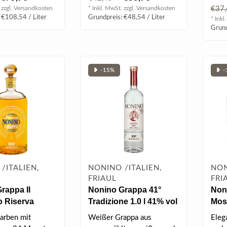
die 
den in diesem..
Rosmarin, Minze,
 zzgl.
Versandkosten
* Inkl. MwSt. zzgl.
Versandkosten
€37
18 M
Basilikum ..
 €108,54 / Liter
Grundpreis: €48,54 / Liter
* Inkl
Grund
❥ -15%
❥ -
/ITALIEN,
NONINO /ITALIEN,
NON
FRIAUL
FRI
rappa Il
Nonino Grappa 41°
Noni
 Riserva
Tradizione 1.0 l 41% vol
Mos
 Monovitigno
0.7 
arben mit
Weißer Grappa aus
Eleg
 vol