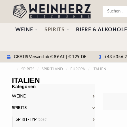
WEINE
SPIRITS
BIERE & ALKOHOLF
GRATIS Versand ab € 89 AT | € 129 DE
+43 5356 20
/
SPIRITS
/
SPIRITLAND
/
EUROPA
/
ITALIEN
ITALIEN
Kategorien
WEINE
SPIRITS
SPIRIT-TYP
(2039)