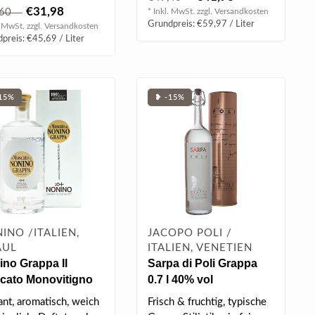
18 Monde.
Haselnüssen...
€31,98
,60
* Inkl. MwSt. zzgl.
Versandkosten
onate lang ru..
Grundpreis: €59,97 / Liter
. MwSt. zzgl.
Versandkosten
preis: €45,69 / Liter
15%
❥ -15%
INO /ITALIEN,
JACOPO POLI /
AUL
ITALIEN, VENETIEN
no Grappa Il
Sarpa di Poli Grappa
cato Monovitigno
0.7 l 40% vol
l 41% vol
ant, aromatisch, weich
Frisch & fruchtig, typische