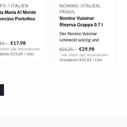
FO / ITALIEN
NONINO /ITALIEN,
a Maria Al Monte
FRIAUL
Nonino Vuisinar
oncino Portofino
Riserva Grappa 0.7 l
l 30% vol
41% vol
Der Nonino Vuisinar
schmeckt würzig und
€17,98
,15
braucht Zeit sich zu
€29,98
. MwSt. zzgl.
Versandkosten
€35,25
entfalten. Er hat ..
preis: €25,69 / Liter
* Inkl. MwSt. zzgl.
Versandkosten
Grundpreis: €42,83 / Liter