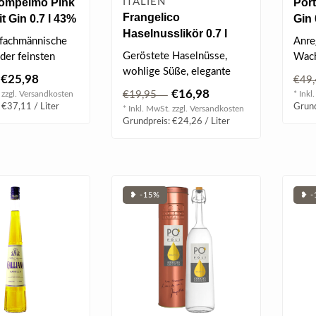
Pompelmo Pink
ITALIEN
Por
Frangelico
t Gin 0.7 l 43%
Gin 
Haselnusslikör 0.7 l
 fachmännische
Anre
20% vol
Geröstete Haselnüsse,
der feinsten
Wach
wohlige Süße, elegante
e-Traube mit
Zitr
€25,98
€49
Bourbonvanille, dunkler
f..
Gin m
€16,98
 zzgl.
Versandkosten
€19,95
* Inkl
Kakao u..
 €37,11 / Liter
Grund
* Inkl. MwSt. zzgl.
Versandkosten
Grundpreis: €24,26 / Liter
❥ -15%
❥ -