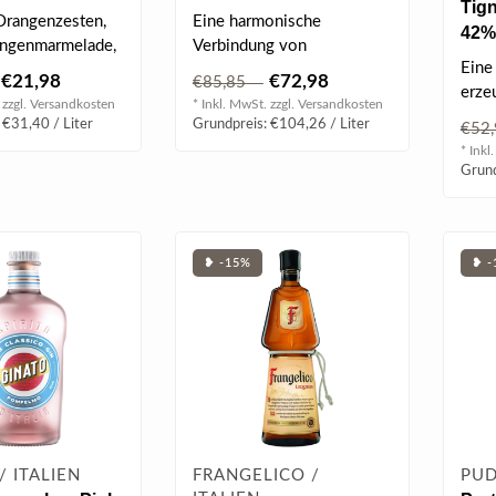
Tign
 l 35% vol
43% vol
Orangenzesten,
Eine harmonische
42%
angenmarmelade,
Verbindung von
Eine
Menthol sowie
Monovitigno®
€21,98
€72,98
€85,85
erze
Traubenbränden Ribolla,
 zzgl.
Versandkosten
* Inkl. MwSt. zzgl.
Versandkosten
Wein
Moscato, ..
 €31,40 / Liter
Grundpreis: €104,26 / Liter
€52
den..
* Inkl
Grund
❥ -15%
❥ -
/ ITALIEN
FRANGELICO /
PUD