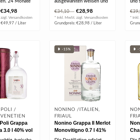
xen. 24 Monate
ausgewählten weißen und
und 
es und kleinen
roten Trestern. Duft von
Rosen
€34,98
€28,98
€34,10
€39
..
Trauben; e..
 zzgl.
Versandkosten
* Inkl. MwSt. zzgl.
Versandkosten
* Inkl
 €49,97 / Liter
Grundpreis: €28,98 / Liter
Grund
❥ -15%
❥ -
POLI /
NONINO /ITALIEN,
NON
, VENETIEN
FRIAUL
FRI
 Poli Grappa
Nonino Grappa Il Merlot
Non
 3.0 l 40% vol
Monovitigno 0.7 l 41%
Cha
vol
Mono