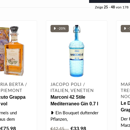
Zeige
25
-
48
von 178
❥ -20%
❥ -
ERIA BERTA /
JACOPO POLI /
MAR
, PIEMONT
ITALIEN, VENETIEN
TRE
cuto Grappa
Marconi 42 Stile
NO
Le D
 vol
Mediterraneo Gin 0.7 l
Grap
42% vol
rneis und
❥ Ein Bouquet duftender
Der 
aus dem
Pflanzen,
Marz
ebiet Monte
Wacholderbeeren,
€75,98
€33,98
€42,45