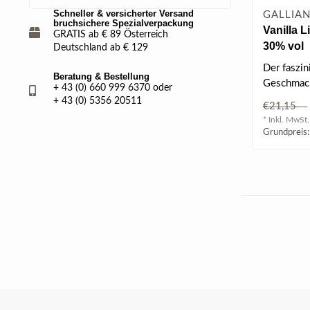
Schneller & versicherter Versand
GALLIAN
bruchsichere Spezialverpackung
Vanilla L
GRATIS ab € 89 Österreich
30% vol
Deutschland ab € 129
Der faszin
Beratung & Bestellung
Geschmac
+ 43 (0) 660 999 6370 oder
Vanilletön
+ 43 (0) 5356 20511
€21,15
frischen u
* Inkl. MwSt.
Grundpreis: