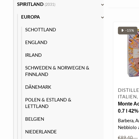
SPIRITLAND
(2031)
EUROPA
SCHOTTLAND
❥ -15%
ENGLAND
IRLAND
SCHWEDEN & NORWEGEN &
FINNLAND
DÄNEMARK
DISTILL
ITALIEN
POLEN & ESTLAND &
Monte A
LETTLAND
0.7 l 42%
BELGIEN
Barbera, A
Nebbiolo 
NIEDERLANDE
Weinbaug
€89,40