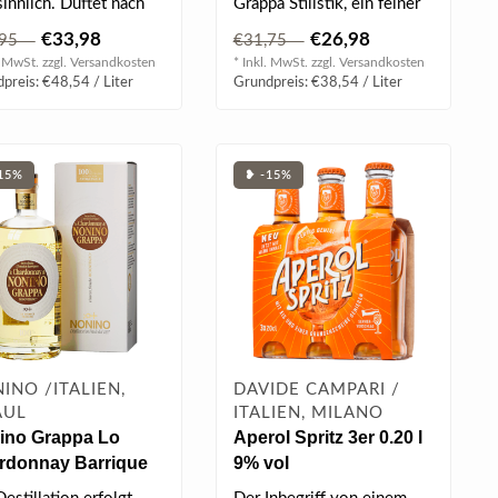
sinnlich. Duftet nach
Grappa Stilistik, ein feiner
, Salbei und Vanille...
Digestif. Rustikaler A..
€33,98
€26,98
,95
€31,75
. MwSt. zzgl.
Versandkosten
* Inkl. MwSt. zzgl.
Versandkosten
preis: €48,54 / Liter
Grundpreis: €38,54 / Liter
15%
❥ -15%
INO /ITALIEN,
DAVIDE CAMPARI /
AUL
ITALIEN, MILANO
ino Grappa Lo
Aperol Spritz 3er 0.20 l
rdonnay Barrique
9% vol
vitigno 0.7 l 41%