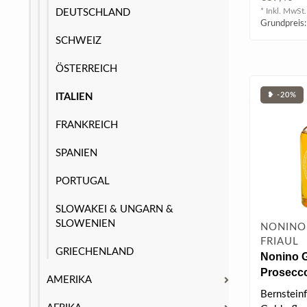
Acuto, wer
* Inkl. MwSt.
DEUTSCHLAND
Grundpreis:
SCHWEIZ
ÖSTERREICH
❥ -20%
ITALIEN
FRANKREICH
SPANIEN
PORTUGAL
SLOWAKEI & UNGARN &
SLOWENIEN
NONINO 
FRIAUL
GRIECHENLAND
Nonino G
Prosecco
AMERIKA
Barrique
Bernsteinf
0.7 l 41%