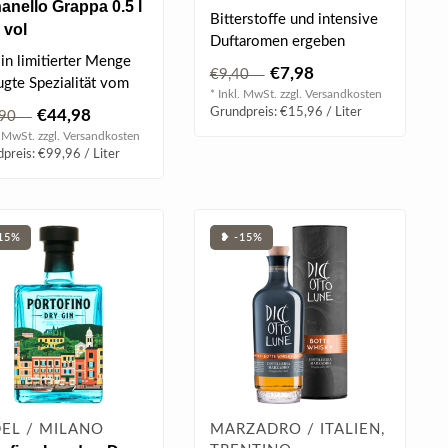
anello Grappa 0.5 l
Bitterstoffe und intensive
 vol
Duftaromen ergeben
 in limitierter Menge
diesen unverwechselbar
€7,98
€9,40
ugte Spezialität vom
bitteren Ge..
* Inkl. MwSt. zzgl.
Versandkosten
berg Tignanello, die
Grundpreis: €15,96 / Liter
€44,98
,90
. MwSt. zzgl.
Versandkosten
preis: €99,96 / Liter
15%
❥ -15%
EL / MILANO
MARZADRO / ITALIEN,