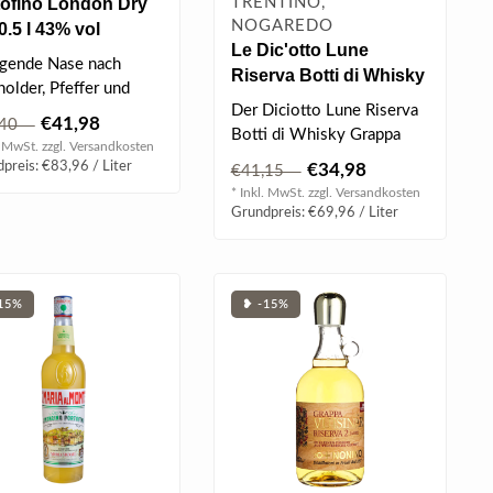
tofino London Dry
TRENTINO,
NOGAREDO
0.5 l 43% vol
Le Dic'otto Lune
gende Nase nach
Riserva Botti di Whisky
older, Pfeffer und
Grappa 0.5 l 42% vol
Der Diciotto Lune Riserva
one, klassischer Dry
€41,98
,40
Botti di Whisky Grappa
it ele..
. MwSt. zzgl.
Versandkosten
stammt aus einer Mischung
preis: €83,96 / Liter
€34,98
€41,15
aus r..
* Inkl. MwSt. zzgl.
Versandkosten
Grundpreis: €69,96 / Liter
15%
❥ -15%