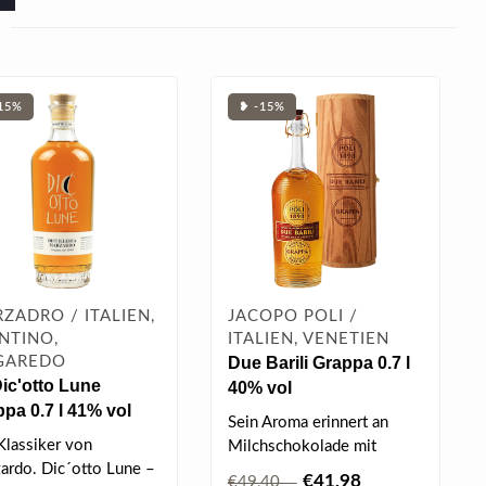
15%
❥ -15%
ZADRO / ITALIEN,
JACOPO POLI /
NTINO,
ITALIEN, VENETIEN
GAREDO
Due Barili Grappa 0.7 l
ic'otto Lune
40% vol
pa 0.7 l 41% vol
Sein Aroma erinnert an
Klassiker von
Milchschokolade mit
ardo. Dic´otto Lune –
Rosinen und gerösteten
€41,98
€49,40