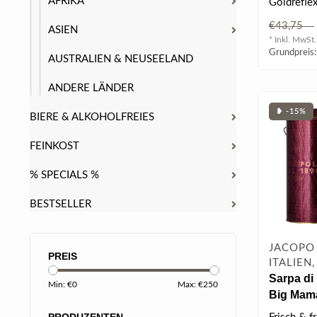
AFRIKA
Goldrefle
in Barriqu
€43,75
ASIEN
Fässern ge
* Inkl. MwSt.
Grundpreis:
AUSTRALIEN & NEUSEELAND
ANDERE LÄNDER
❥ -15%
BIERE & ALKOHOLFREIES
FEINKOST
% SPECIALS %
BESTSELLER
JACOPO 
PREIS
ITALIEN
Sarpa di
Min: €
0
Max: €
250
Big Mama