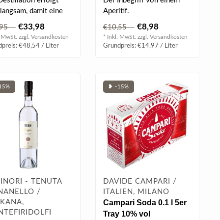
estillation erfolgt
Der Inbegriff von einem
 langsam, damit eine
Aperitif.
tige Verdampfung mit
€33,98
€8,98
,95
€10,55
..
. MwSt. zzgl.
Versandkosten
* Inkl. MwSt. zzgl.
Versandkosten
preis: €48,54 / Liter
Grundpreis: €14,97 / Liter
15%
❥ -15%
INORI - TENUTA
DAVIDE CAMPARI /
NANELLO /
ITALIEN, MILANO
KANA,
Campari Soda 0.1 l 5er
TEFIRIDOLFI
Tray 10% vol