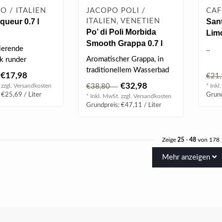
O / ITALIEN
JACOPO POLI /
CAF
iqueur 0.7 l
ITALIEN, VENETIEN
Sant
Po’ di Poli Morbida
Lim
Smooth Grappa 0.7 l
0.7 
ierende
..
40% vol
Aromatischer Grappa, in
k runder
traditionellem Wasserbad
e mit blumigen,
€17,98
€21
destilliert. Sein Aroma
nd minzi..
€32,98
 zzgl.
Versandkosten
€38,80
* Inkl
erinner..
 €25,69 / Liter
Grund
* Inkl. MwSt. zzgl.
Versandkosten
Grundpreis: €47,11 / Liter
Zeige
25
-
48
von 178
Mehr anzeigen