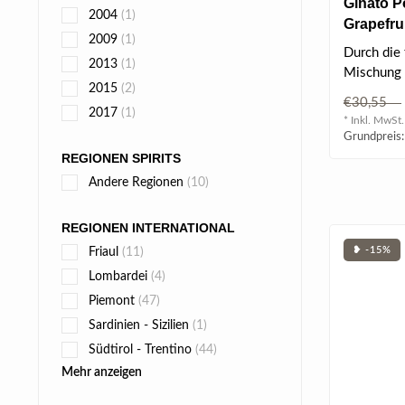
Ginato 
2004
(1)
Grapefrui
2009
(1)
vol
Durch die
2013
(1)
Mischung 
2015
(2)
Sangioves
€30,55
Pink Grape
2017
(1)
* Inkl. MwSt.
Grundpreis:
REGIONEN SPIRITS
Andere Regionen
(10)
REGIONEN INTERNATIONAL
❥ -15%
Friaul
(11)
Lombardei
(4)
Piemont
(47)
Sardinien - Sizilien
(1)
Südtirol - Trentino
(44)
Mehr anzeigen