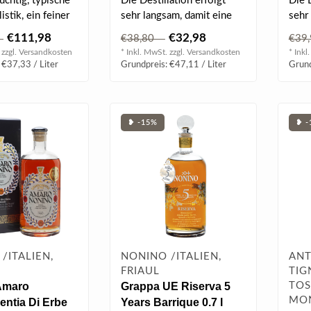
ruchtig, typische
Die Destillation erfolgt
Die D
vol
istik, ein feiner
sehr langsam, damit eine
sehr
Rustikaler Ch..
richtige Verdampfung mit
rich
€111,98
€32,98
5
€38,80
€39
ansch..
ansch
 zzgl.
Versandkosten
* Inkl. MwSt. zzgl.
Versandkosten
* Inkl
 €37,33 / Liter
Grundpreis: €47,11 / Liter
Grund
❥ -15%
❥ -
/ITALIEN,
NONINO /ITALIEN,
ANT
FRIAUL
TIG
Amaro
Grappa UE Riserva 5
TOS
MON
entia Di Erbe
Years Barrique 0.7 l