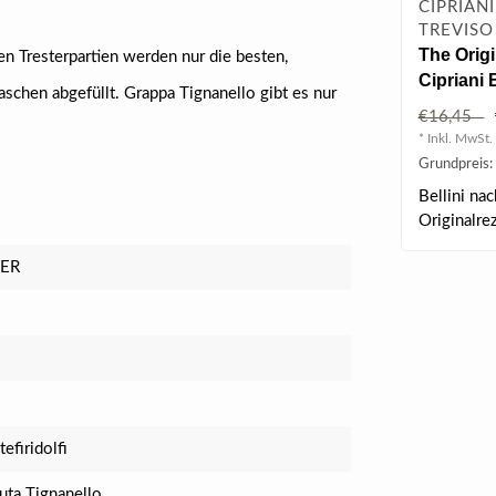
CIPRIANI
TREVISO
The Orig
 Tresterpartien werden nur die besten,
Cipriani B
aschen abgefüllt. Grappa Tignanello gibt es nur
0.75 l 5.
€16,45
* Inkl. MwSt. 
Grundpreis: 
Bellini na
Originalre
in Venedig.
LER
efiridolfi
nuta Tignanello