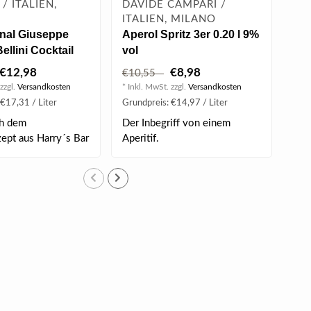
 / ITALIEN,
DAVIDE CAMPARI /
CIP
ITALIEN, MILANO
TR
inal Giuseppe
Aperol Spritz 3er 0.20 l 9%
The
ellini Cocktail
vol
Cip
50% vol
0.2
€12,98
€8,98
€10,55
€7
zzgl.
Versandkosten
* Inkl. MwSt. zzgl.
Versandkosten
* Ink
€17,31 / Liter
Grundpreis: €14,97 / Liter
Grun
ch dem
Der Inbegriff von einem
Bel
zept aus Harry´s Bar
Aperitif.
Ori
 ..
in V