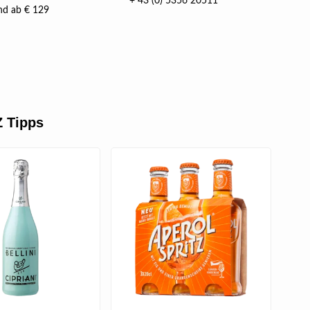
+ 43 (0) 5356 20511
nd ab € 129
 Tipps