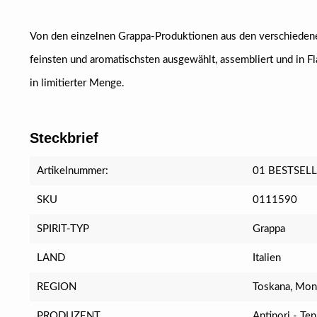
Von den einzelnen Grappa-Produktionen aus den verschiedenen
feinsten und aromatischsten ausgewählt, assembliert und in Fl
in limitierter Menge.
Steckbrief
Artikelnummer:
01 BESTSEL
SKU
0111590
SPIRIT-TYP
Grappa
LAND
Italien
REGION
Toskana, Mont
PRODUZENT
Antinori - Te