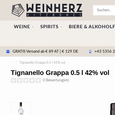
WEINE
SPIRITS
BIERE & ALKOHOLF
GRATIS Versand ab € 89 AT | € 129 DE
+43 5356 20
/
Tignanello Grappa 0.5 l 42% vol
Tignanello Grappa 0.5 l 42% vol
0 Bewertung(en)