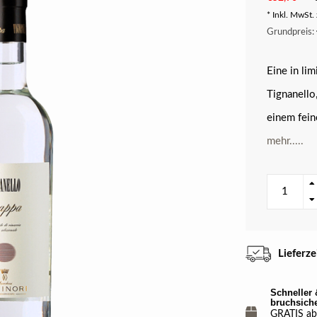
* Inkl. MwSt. 
Grundpreis: 
Eine in li
Tignanello
einem fein
mehr.....
Lieferz
Schneller 
bruchsich
GRATIS ab 