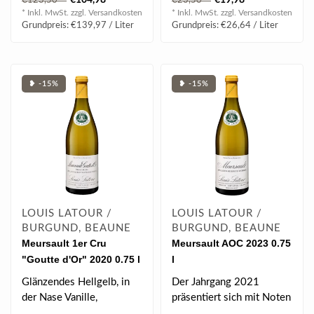
€104,98
€19,98
€123,50
€23,50
de B..
* Inkl. MwSt. zzgl.
Versandkosten
* Inkl. MwSt. zzgl.
Versandkosten
Grundpreis: €139,97 / Liter
Grundpreis: €26,64 / Liter
❥ -15%
❥ -15%
LOUIS LATOUR /
LOUIS LATOUR /
BURGUND, BEAUNE
BURGUND, BEAUNE
Meursault 1er Cru
Meursault AOC 2023 0.75
"Goutte d'Or" 2020 0.75 l
l
Glänzendes Hellgelb, in
Der Jahrgang 2021
der Nase Vanille,
präsentiert sich mit Noten
geröstetes Brot & Honig,
von Orangenöl, Birne,