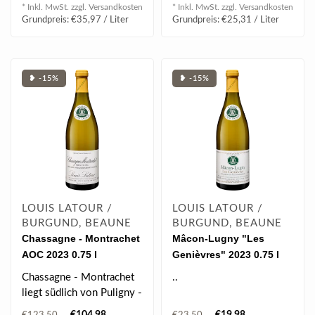
"tâte..
* Inkl. MwSt. zzgl.
Versandkosten
* Inkl. MwSt. zzgl.
Versandkosten
Grundpreis: €35,97 / Liter
Grundpreis: €25,31 / Liter
❥ -15%
❥ -15%
LOUIS LATOUR /
LOUIS LATOUR /
BURGUND, BEAUNE
BURGUND, BEAUNE
Chassagne - Montrachet
Mâcon-Lugny "Les
AOC 2023 0.75 l
Genièvres" 2023 0.75 l
Chassagne - Montrachet
..
liegt südlich von Puligny -
Montrachet an der Côte