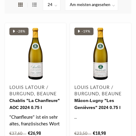
❥ -28%
❥ -19%
LOUIS LATOUR /
LOUIS LATOUR /
BURGUND, BEAUNE
BURGUND, BEAUNE
Chablis "La Chanfleure"
Mâcon-Lugny "Les
AOC 2024 0.75 l
Genièvres" 2024 0.75 l
"Chanfleure" ist ein sehr
..
altes, französisches Wort
und ein Synonym für
€26,98
€18,98
€37,60
€23,50