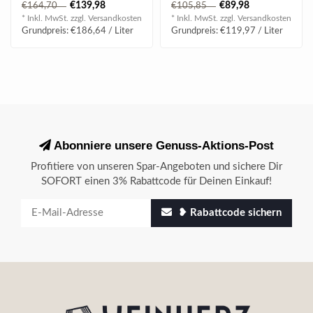
€139,98
€89,98
€164,70
€105,85
am Gaumen r..
gerösteten..
* Inkl. MwSt. zzgl.
Versandkosten
* Inkl. MwSt. zzgl.
Versandkosten
Grundpreis: €186,64 / Liter
Grundpreis: €119,97 / Liter
Abonniere unsere Genuss-Aktions-Post
Profitiere von unseren Spar-Angeboten und sichere Dir
SOFORT einen 3% Rabattcode für Deinen Einkauf!
❥ Rabattcode sichern