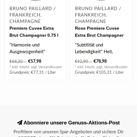
BRUNO PAILLARD /
BRUNO PAILLARD /
FRANKREICH,
FRANKREICH,
CHAMPAGNE
CHAMPAGNE
Premiere Cuvee Extra
Rose Premiere Cuvee
Brut Champagner 0.75 l
Extra Brut Champagner
12% vol
0.75 l 12% vol
"Harmonie und
"Subtilität und
Ausgewogenheit"
Lebendigkeit" Hell,
Aprikose, getrockneter
rosafarbene
€57,98
€78,98
€68,20
€92,90
Apfel, getrocknete
Ballettschuhtönung, mit
* Inkl. MwSt. zzgl.
Versandkosten
* Inkl. MwSt. zzgl.
Versandkosten
Zitrone,..
einer ..
Grundpreis: €77,31 / Liter
Grundpreis: €105,31 / Liter
Abonniere unsere Genuss-Aktions-Post
Profitiere von unseren Spar-Angeboten und sichere Dir