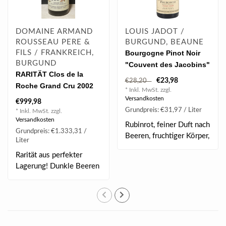
DOMAINE ARMAND
LOUIS JADOT /
ROUSSEAU PERE &
BURGUND, BEAUNE
FILS / FRANKREICH,
Bourgogne Pinot Noir
BURGUND
"Couvent des Jacobins"
RARITÄT Clos de la
2023 0.75 l
€23,98
€28,20
Roche Grand Cru 2002
* Inkl. MwSt. zzgl.
0.75 l
Versandkosten
€999,98
Grundpreis: €31,97 / Liter
* Inkl. MwSt. zzgl.
Versandkosten
Rubinrot, feiner Duft nach
Grundpreis: €1.333,31 /
Beeren, fruchtiger Körper,
Liter
elegan..
Rarität aus perfekter
Lagerung! Dunkle Beeren
& Kirsche, El..