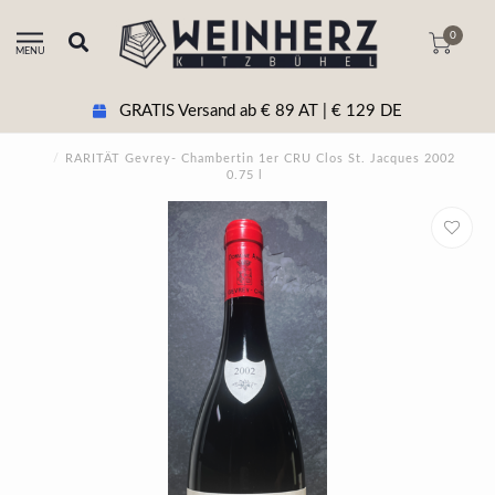
0
MENU
€ 129 DE
+43 5356 20511 Beratung & te
/
RARITÄT Gevrey- Chambertin 1er CRU Clos St. Jacques 2002
0.75 l