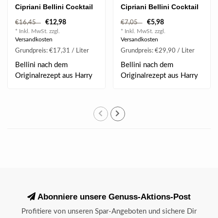
Cipriani Bellini Cocktail
Cipriani Bellini Cocktail
0.75 l 5.50% vol
0.20 l 5.50% vol
€12,98
€5,98
€16,45
€7,05
* Inkl. MwSt. zzgl.
* Inkl. MwSt. zzgl.
Versandkosten
Versandkosten
Grundpreis: €17,31 / Liter
Grundpreis: €29,90 / Liter
Bellini nach dem
Bellini nach dem
Originalrezept aus Harry
Originalrezept aus Harry
´s Bar in Venedig. ..
´s Bar in Venedig. ..
Abonniere unsere Genuss-Aktions-Post
Profitiere von unseren Spar-Angeboten und sichere Dir