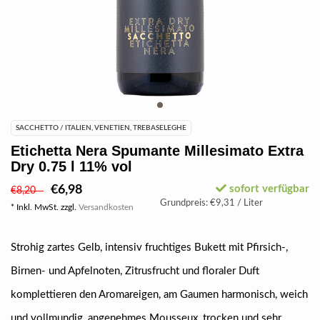
SACCHETTO / ITALIEN, VENETIEN, TREBASELEGHE
Etichetta Nera Spumante Millesimato Extra
Dry 0.75 l 11% vol
€6,98
sofort verfügbar
€8,20
Grundpreis: €9,31 / Liter
* Inkl. MwSt. zzgl.
Versandkosten
Strohig zartes Gelb, intensiv fruchtiges Bukett mit Pfirsich-,
Birnen- und Apfelnoten, Zitrusfrucht und floraler Duft
komplettieren den Aromareigen, am Gaumen harmonisch, weich
und vollmundig, angenehmes Mousseux, trocken und sehr