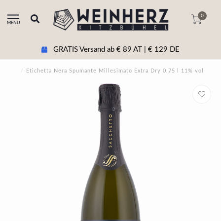
0
MENU
GRATIS Versand ab € 89 AT | € 129 DE
/
Etichetta Nera Spumante Millesimato Extra Dry 0.75 l 11% vol