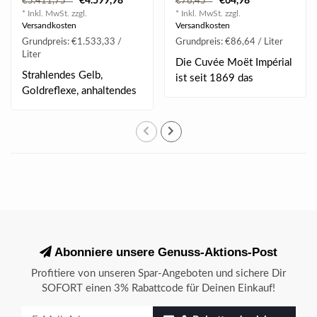
€4.599,98
€64,98
€5.411,75
€76,45
* Inkl. MwSt. zzgl.
* Inkl. MwSt. zzgl.
Versandkosten
Versandkosten
Grundpreis: €1.533,33 /
Grundpreis: €86,64 / Liter
Liter
Die Cuvée Moët Impérial
Strahlendes Gelb,
ist seit 1869 das
Goldreflexe, anhaltendes
Flaggschiff des Ha..
Mousseux, elegant..
Abonniere unsere Genuss-Aktions-Post
Profitiere von unseren Spar-Angeboten und sichere Dir
SOFORT einen 3% Rabattcode für Deinen Einkauf!