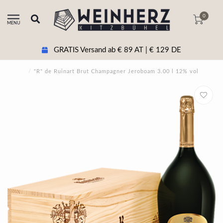
0
MENU
GRATIS Versand ab € 89 AT | € 129 DE
/
"R" de Ruinart Brut Champagner Jeroboam 3.00 l 12% vol