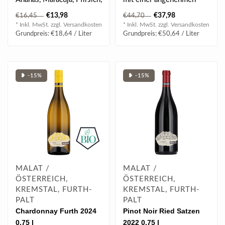
Zitrone & Orange,
Säure und einem Hauch
€13,98
€37,98
€16,45
€44,70
angenehm Mi..
von Vanille u..
* Inkl. MwSt. zzgl.
Versandkosten
* Inkl. MwSt. zzgl.
Versandkosten
Grundpreis: €18,64 / Liter
Grundpreis: €50,64 / Liter
❥ -15%
❥ -15%
MALAT /
MALAT /
ÖSTERREICH,
ÖSTERREICH,
KREMSTAL, FURTH-
KREMSTAL, FURTH-
PALT
PALT
Chardonnay Furth 2024
Pinot Noir Ried Satzen
0.75 l
2022 0.75 l