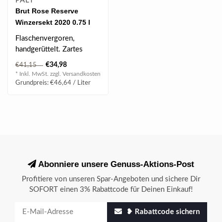
PALT
Brut Rose Reserve
Winzersekt 2020 0.75 l
12% vol
Flaschenvergoren,
handgerüttelt. Zartes
Lachsrosa und feine
€34,98
€41,15
Beerenfrucht, Feing..
* Inkl. MwSt. zzgl.
Versandkosten
Grundpreis: €46,64 / Liter
Abonniere unsere Genuss-Aktions-Post
Profitiere von unseren Spar-Angeboten und sichere Dir
SOFORT einen 3% Rabattcode für Deinen Einkauf!
❥ Rabattcode sichern