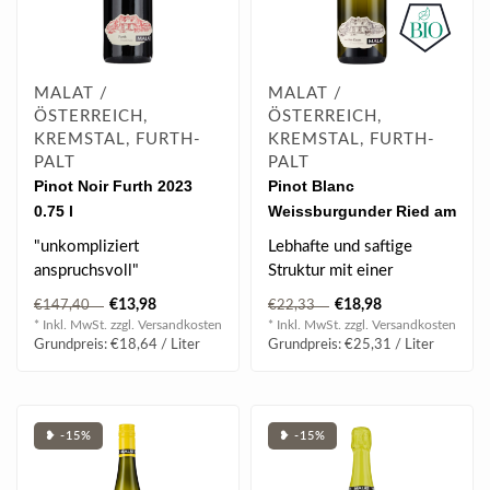
MALAT /
MALAT /
ÖSTERREICH,
ÖSTERREICH,
KREMSTAL, FURTH-
KREMSTAL, FURTH-
PALT
PALT
Pinot Noir Furth 2023
Pinot Blanc
0.75 l
Weissburgunder Ried am
Zaum "sur lie" 2024 0.75
"unkompliziert
Lebhafte und saftige
l
anspruchsvoll"
Struktur mit einer
Feiner Duft, zarter Körper
knackigen Säure und einer
€13,98
€18,98
€147,40
€22,33
nach Himbeere und Erd..
angenehmen Mi..
* Inkl. MwSt. zzgl.
Versandkosten
* Inkl. MwSt. zzgl.
Versandkosten
Grundpreis: €18,64 / Liter
Grundpreis: €25,31 / Liter
❥ -15%
❥ -15%