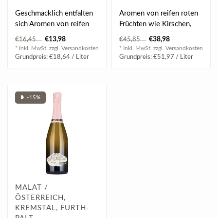
Geschmacklich entfalten
Aromen von reifen roten
sich Aromen von reifen
Früchten wie Kirschen,
Äpfeln, Ananas und
Himbeeren und roten
€13,98
€38,98
€16,45
€45,85
Nüssen...
Johannisbeer..
* Inkl. MwSt. zzgl.
Versandkosten
* Inkl. MwSt. zzgl.
Versandkosten
Grundpreis: €18,64 / Liter
Grundpreis: €51,97 / Liter
❥ -15%
MALAT /
ÖSTERREICH,
KREMSTAL, FURTH-