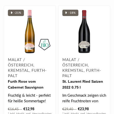
❥ -21%
❥ -18%
MALAT /
MALAT /
ÖSTERREICH,
ÖSTERREICH,
KREMSTAL, FURTH-
KREMSTAL, FURTH-
PALT
PALT
Furth Rose vom
St. Laurent Ried Satzen
Cabernet Sauvignon
2022 0.75 l
2025 0.75 l
Fruchtig & leicht - perfekt
Im Geschmack zeigen sich
für heiße Sommertage!
reife Fruchtnoten von
Schwarzkirschen und
€12,98
€23,98
€16,45
€29,40
Waldbeeren, s..
* Inkl. MwSt. zzgl.
Versandkosten
* Inkl. MwSt. zzgl.
Versandkosten