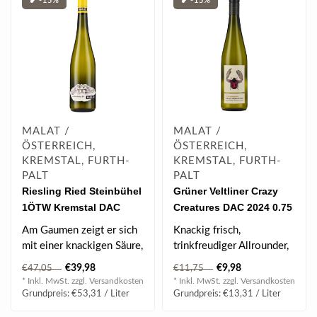
❥ -15%
❥ -15%
MALAT /
MALAT /
ÖSTERREICH,
ÖSTERREICH,
KREMSTAL, FURTH-
KREMSTAL, FURTH-
PALT
PALT
Riesling Ried Steinbühel
Grüner Veltliner Crazy
1ÖTW Kremstal DAC
Creatures DAC 2024 0.75
2023 0.75 l
l
Am Gaumen zeigt er sich
Knackig frisch,
mit einer knackigen Säure,
trinkfreudiger Allrounder,
die wunderbar mit der
perfekter Begleiter für
€39,98
€9,98
€47,05
€11,75
minera..
jede Gelegen..
* Inkl. MwSt. zzgl.
Versandkosten
* Inkl. MwSt. zzgl.
Versandkosten
Grundpreis: €53,31 / Liter
Grundpreis: €13,31 / Liter