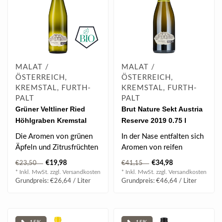
MALAT /
MALAT /
ÖSTERREICH,
ÖSTERREICH,
KREMSTAL, FURTH-
KREMSTAL, FURTH-
PALT
PALT
Grüner Veltliner Ried
Brut Nature Sekt Austria
Höhlgraben Kremstal
Reserve 2019 0.75 l
DAC 2025 0.75 l
Die Aromen von grünen
In der Nase entfalten sich
Äpfeln und Zitrusfrüchten
Aromen von reifen
kommen am Gaumen
Früchten wie Äpfeln,
€19,98
€34,98
€23,50
€41,15
besonders zu..
Birnen & Zit..
* Inkl. MwSt. zzgl.
Versandkosten
* Inkl. MwSt. zzgl.
Versandkosten
Grundpreis: €26,64 / Liter
Grundpreis: €46,64 / Liter