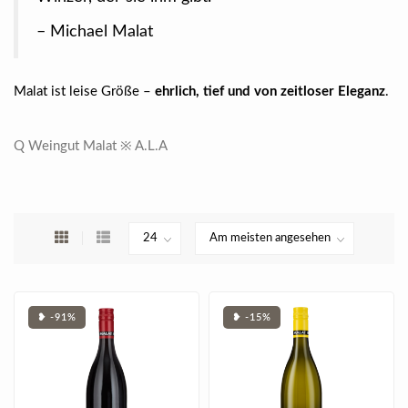
– Michael Malat
Malat ist leise Größe –
ehrlich, tief und von zeitloser Eleganz
.
Q Weingut Malat ※ A.L.A
❥ -91%
❥ -15%