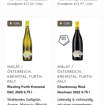
Grundpreis: €17,31 / Liter
Grundpreis: €31,97 / Liter
❥ -15%
❥ -15%
MALAT /
MALAT /
ÖSTERREICH,
ÖSTERREICH,
KREMSTAL, FURTH-
KREMSTAL, FURTH-
PALT
PALT
Riesling Furth Kremstal
Chardonnay Ried
DAC 2025 0.75 l
Hochrain 2022 0.75 l
Strahlendes Gelbgrün,
Lebendig & vollmundig,
Ananas, Maracuja, Pfirsich,
mit einer angenehmen