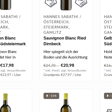
SABATHI /
HANNES SABATHI /
HAN
ICH,
ÖSTERREICH,
ÖST
ARK,
STEIERMARK,
STE
Z
GAMLITZ
GAM
on Blanc
Sauvignon Blanc Ried
Gelb
Südsteiermark
Dirnbeck
Süd
 0.75 l
Südsteiermark DAC
2025
gnon Blanc
Hier spiegelt sich der
Hold
2020
det hier in
Boden und die Ausrichtung
Note
erfekte
der Ried Dirnbeck wider.
Man
€17,98
€20,98
€24,70
€16
en vor...
Kühle..
 zzgl.
Versandkosten
* Inkl. MwSt. zzgl.
Versandkosten
* Inkl
BEW
 €23,97 / Liter
Grundpreis: €27,97 / Liter
Grund
| 92 
❥ -15%
❥ -