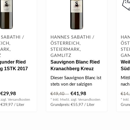
SABATHI /
HANNES SABATHI /
HAN
ICH,
ÖSTERREICH,
ÖST
ARK,
STEIERMARK,
STE
Z
GAMLITZ
GAM
gunder Ried
Sauvignon Blanc Ried
Wei
rg 1STK 2017
Kranachberg Kreuz
Süd
GSTK 2022 0.75 l
2024
Dieser Sauvignon Blanc ist
Mitt
stets von der salzigen
nach
Eleganz und nervigen
etwa
€29,98
€41,98
€49,40
€14
Struktur ..
von.
 zzgl.
Versandkosten
* Inkl. MwSt. zzgl.
Versandkosten
* Inkl
 €39,97 / Liter
Grundpreis: €55,97 / Liter
Grund