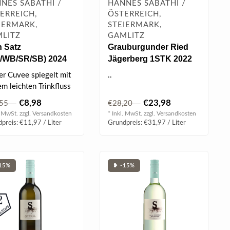
NES SABATHI /
HANNES SABATHI /
ERREICH,
ÖSTERREICH,
IERMARK,
STEIERMARK,
LITZ
GAMLITZ
n Satz
Grauburgunder Ried
/WB/SR/SB) 2024
Jägerberg 1STK 2022
 l
0.75 l
er Cuvee spiegelt mit
..
em leichten Trinkfluss
röhlichkeit der Steie..
€8,98
€23,98
,55
€28,20
. MwSt. zzgl.
Versandkosten
* Inkl. MwSt. zzgl.
Versandkosten
preis: €11,97 / Liter
Grundpreis: €31,97 / Liter
15%
❥ -15%