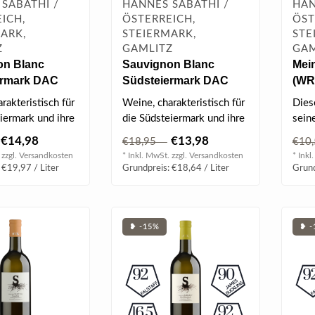
SABATHI /
HANNES SABATHI /
HAN
ICH,
ÖSTERREICH,
ÖST
ARK,
STEIERMARK,
STE
Z
GAMLITZ
GAM
on Blanc
Sauvignon Blanc
Mei
ermark DAC
Südsteiermark DAC
(WR
 l
2023 0.75 l
0.75
rakteristisch für
Weine, charakteristisch für
Dies
iermark und ihre
die Südsteiermark und ihre
sein
 Rebsorten...
regionalen Rebsorten...
die F
€14,98
€13,98
€18,95
€10
 zzgl.
Versandkosten
* Inkl. MwSt. zzgl.
Versandkosten
* Inkl
 €19,97 / Liter
Grundpreis: €18,64 / Liter
Grund
❥ -15%
❥ -