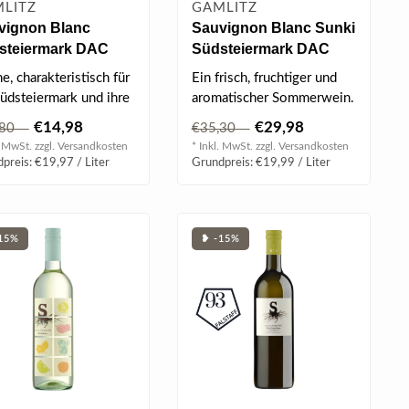
LITZ
GAMLITZ
vignon Blanc
Sauvignon Blanc Sunki
steiermark DAC
Südsteiermark DAC
 0.75 l
2025 Magnum 1.5 l
, charakteristisch für
Ein frisch, fruchtiger und
Südsteiermark und ihre
aromatischer Sommerwein.
onalen Rebsorten...
€14,98
€29,98
,80
€35,30
. MwSt. zzgl.
Versandkosten
* Inkl. MwSt. zzgl.
Versandkosten
preis: €19,97 / Liter
Grundpreis: €19,99 / Liter
15%
❥ -15%