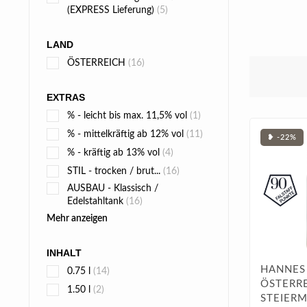
(EXPRESS Lieferung)
(5)
LAND
ÖSTERREICH
(16)
EXTRAS
% - leicht bis max. 11,5% vol
(1)
% - mittelkräftig ab 12% vol
(11)
❥ -22%
% - kräftig ab 13% vol
(4)
STIL - trocken / brut...
(16)
AUSBAU - Klassisch /
Edelstahltank
(16)
Mehr anzeigen
INHALT
HANNES 
0.75 l
(14)
ÖSTERRE
1.50 l
(2)
STEIERM