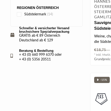
HANNES 
ÖSTERRE
REGIONEN ÖSTERREICH
STEIERM
Südsteiermark
(14)
GAMLIT
Sauvign
Südstei
Schneller & versicherter Versand
bruchsichere Spezialverpackung
2024 0.75
GRATIS ab € 89 Österreich
Weine, cha
Deutschland ab € 129
die Südste
regionalen
€18,75
Beratung & Bestellung
+ 43 (0) 660 999 6370 oder
* Inkl. MwSt.
Grundpreis:
+ 43 (0) 5356 20511
❥ -15%