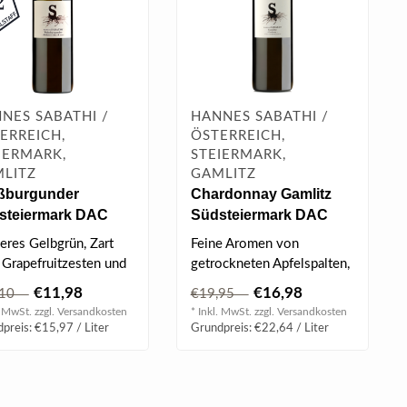
NES SABATHI /
HANNES SABATHI /
ERREICH,
ÖSTERREICH,
IERMARK,
STEIERMARK,
LITZ
GAMLITZ
ßburgunder
Chardonnay Gamlitz
steiermark DAC
Südsteiermark DAC
 0.75 l
2021 0.75 l
leres Gelbgrün, Zart
Feine Aromen von
 Grapefruitzesten und
getrockneten Apfelspalten,
s Biskuit, ein Hauch
süßen Früchten und
€11,98
€16,98
,10
€19,95
.
getrockneten G..
. MwSt. zzgl.
Versandkosten
* Inkl. MwSt. zzgl.
Versandkosten
preis: €15,97 / Liter
Grundpreis: €22,64 / Liter