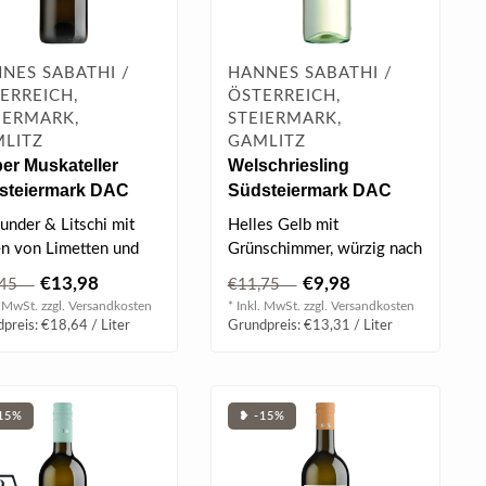
NES SABATHI /
HANNES SABATHI /
ERREICH,
ÖSTERREICH,
IERMARK,
STEIERMARK,
LITZ
GAMLITZ
er Muskateller
Welschriesling
steiermark DAC
Südsteiermark DAC
 0.75 l
2024 0.75 l
under & Litschi mit
Helles Gelb mit
n von Limetten und
Grünschimmer, würzig nach
go.
frischen Äpfeln, am
€13,98
€9,98
,45
€11,75
Gaumen florale ..
. MwSt. zzgl.
Versandkosten
* Inkl. MwSt. zzgl.
Versandkosten
ERTUNG
preis: €18,64 / Liter
Grundpreis: €13,31 / Liter
Falstaf..
15%
❥ -15%