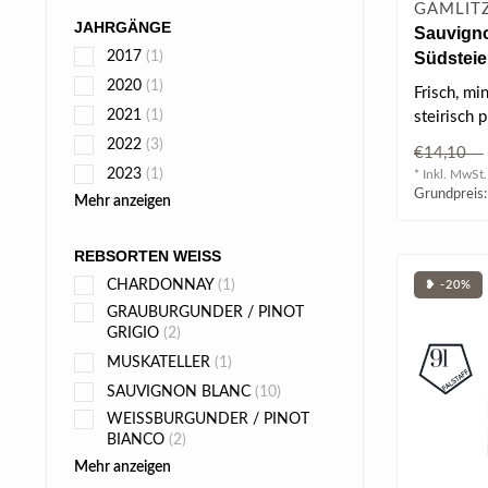
GAMLIT
JAHRGÄNGE
Sauvign
Südstei
2017
(1)
2025 0.75
2020
(1)
Frisch, mi
2021
(1)
steirisch 
Sauvignon
2022
(3)
€14,10
Südsteier..
2023
(1)
* Inkl. MwSt.
Grundpreis:
Mehr anzeigen
REBSORTEN WEISS
CHARDONNAY
(1)
❥ -20%
GRAUBURGUNDER / PINOT
GRIGIO
(2)
MUSKATELLER
(1)
SAUVIGNON BLANC
(10)
WEISSBURGUNDER / PINOT
BIANCO
(2)
Mehr anzeigen