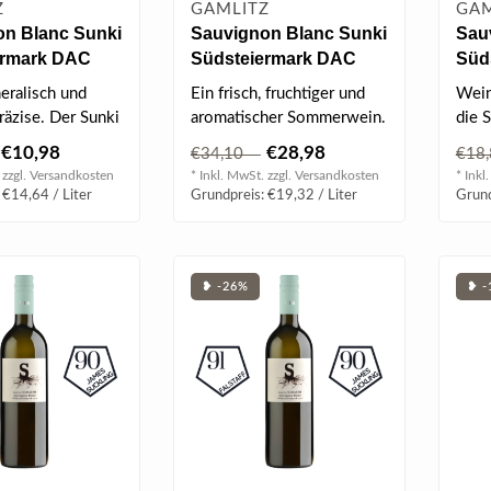
Z
GAMLITZ
GAM
on Blanc Sunki
Sauvignon Blanc Sunki
Sau
ermark DAC
Südsteiermark DAC
Süd
 l
2024 Magnum 1.5 l
2025
neralisch und
Ein frisch, fruchtiger und
Weine
präzise. Der Sunki
aromatischer Sommerwein.
die 
 Blanc
regi
€10,98
€28,98
€34,10
€18
 zzgl.
Versandkosten
* Inkl. MwSt. zzgl.
Versandkosten
* Inkl
 €14,64 / Liter
Grundpreis: €19,32 / Liter
Grund
❥ -26%
❥ -