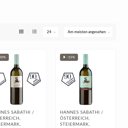
20%
❥ -15%
NES SABATHI /
HANNES SABATHI /
ERREICH,
ÖSTERREICH,
IERMARK,
STEIERMARK,