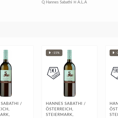
Q Hannes Sabathi ※ A.L.A
❥ -15%
❥ -
SABATHI /
HANNES SABATHI /
HAN
ICH,
ÖSTERREICH,
ÖST
ARK,
STEIERMARK,
STE