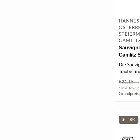
HANNES 
ÖSTERRE
STEIERM
GAMLIT
Sauvign
Gamlitz 
DAC 2022
Die Sauvi
Traube fin
Gamlitz p
€21,15
Bedingung
* Inkl. MwSt.
Grundpreis:
❥ -15%