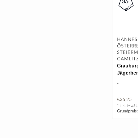
HANNES 
ÖSTERRE
STEIERM
GAMLIT
Graubur
Jägerbe
0.75 l
..
€35,25
* Inkl. MwSt.
Grundpreis: