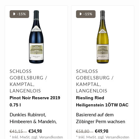
❥ -15%
❥ -15%
SCHLOSS
SCHLOSS
GOBELSBURG /
GOBELSBURG /
KAMPTAL,
KAMPTAL,
LANGENLOIS
LANGENLOIS
Pinot Noir Reserve 2019
Riesling Ried
0.75 l
Heiligenstein 1ÖTW DAC
2021 0.75 l
Dunkles Rubinrot,
Basierend auf dem
Himbeeren & Mandeln,
Zöbinger Perm wachsen
etwas Rosenduft, mächtig
die Reben auf einer ganz
€34,98
€49,98
€41,15
€58,80
& druckvoll, ju..
eigenständige..
* Inkl. MwSt. zzgl.
Versandkosten
* Inkl. MwSt. zzgl.
Versandkosten