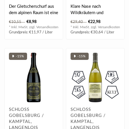
Der Gletscherschurf aus
Klare Nase nach
dem alpinen Raum ist eine
Wildkräutern und
für den Grünen Veltliner
Preiselbeeren, zartblumig
€8,98
€22,98
€10,55
€29,40
die..
und erfrischend; etw..
* Inkl. MwSt. zzgl.
Versandkosten
* Inkl. MwSt. zzgl.
Versandkosten
Grundpreis: €11,97 / Liter
Grundpreis: €30,64 / Liter
❥ -15%
❥ -15%
SCHLOSS
SCHLOSS
GOBELSBURG /
GOBELSBURG /
KAMPTAL,
KAMPTAL,
LANGENLOIS
LANGENLOIS