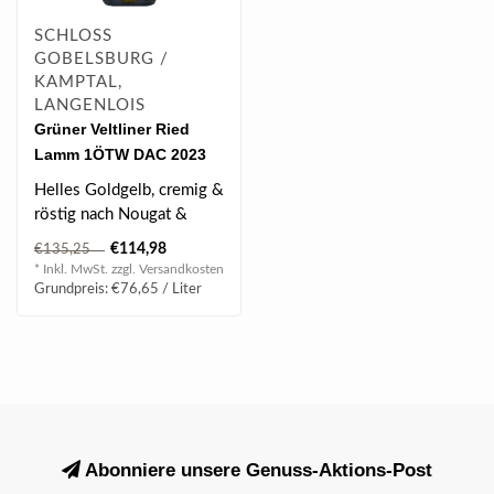
SCHLOSS
GOBELSBURG /
KAMPTAL,
LANGENLOIS
Grüner Veltliner Ried
Lamm 1ÖTW DAC 2023
Magnum 1.50 l
Helles Goldgelb, cremig &
röstig nach Nougat &
Marzipan, bisschen Vanille
€114,98
€135,25
& wei..
* Inkl. MwSt. zzgl.
Versandkosten
Grundpreis: €76,65 / Liter
Abonniere unsere Genuss-Aktions-Post