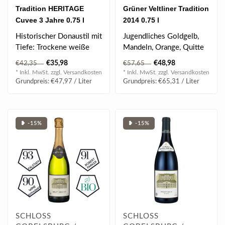
Tradition HERITAGE
Grüner Veltliner Tradition
Cuvee 3 Jahre 0.75 l
2014 0.75 l
Historischer Donaustil mit
Jugendliches Goldgelb,
Tiefe: Trockene weiße
Mandeln, Orange, Quitte
Cuvée von Schloss
& Nelken, nussige Würze,
€35,98
€48,98
€42,35
€57,65
Gobelsburg,..
gehaltv..
* Inkl. MwSt. zzgl.
Versandkosten
* Inkl. MwSt. zzgl.
Versandkosten
Grundpreis: €47,97 / Liter
Grundpreis: €65,31 / Liter
❥ -15%
❥ -15%
SCHLOSS
SCHLOSS