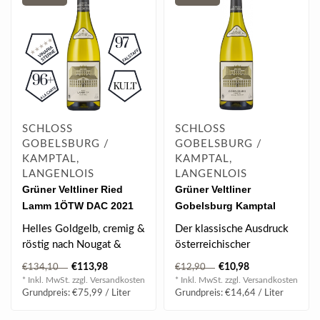
SCHLOSS
SCHLOSS
GOBELSBURG /
GOBELSBURG /
KAMPTAL,
KAMPTAL,
LANGENLOIS
LANGENLOIS
Grüner Veltliner Ried
Grüner Veltliner
Lamm 1ÖTW DAC 2021
Gobelsburg Kamptal
Magnum 1.50 l
2025 0.75 l
Helles Goldgelb, cremig &
Der klassische Ausdruck
röstig nach Nougat &
österreichischer
Marzipan, bisschen Vanille
Weinkultur – perfekter
€113,98
€10,98
€134,10
€12,90
& wei..
Essensbegleit..
* Inkl. MwSt. zzgl.
Versandkosten
* Inkl. MwSt. zzgl.
Versandkosten
Grundpreis: €75,99 / Liter
Grundpreis: €14,64 / Liter