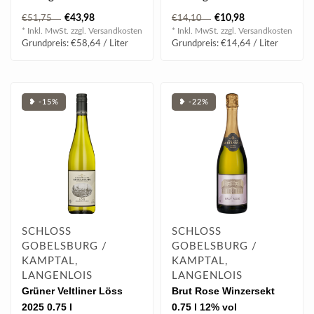
die Reben auf einer ganz
ausdrucksstark, balanciert
€43,98
€10,98
€51,75
€14,10
eigenständige..
und animiere..
* Inkl. MwSt. zzgl.
Versandkosten
* Inkl. MwSt. zzgl.
Versandkosten
Grundpreis: €58,64 / Liter
Grundpreis: €14,64 / Liter
❥ -15%
❥ -22%
SCHLOSS
SCHLOSS
GOBELSBURG /
GOBELSBURG /
KAMPTAL,
KAMPTAL,
LANGENLOIS
LANGENLOIS
Grüner Veltliner Löss
Brut Rose Winzersekt
2025 0.75 l
0.75 l 12% vol