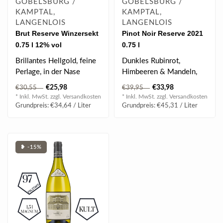
GOBELSBURG /
GOBELSBURG /
KAMPTAL,
KAMPTAL,
LANGENLOIS
LANGENLOIS
Brut Reserve Winzersekt
Pinot Noir Reserve 2021
0.75 l 12% vol
0.75 l
Brillantes Hellgold, feine
Dunkles Rubinrot,
Perlage, in der Nase
Himbeeren & Mandeln,
Waldbeeren,
etwas Rosenduft, mächtig
€25,98
€33,98
€30,55
€39,95
Akazienhonig, Biskui..
& druckvoll, ju..
* Inkl. MwSt. zzgl.
Versandkosten
* Inkl. MwSt. zzgl.
Versandkosten
Grundpreis: €34,64 / Liter
Grundpreis: €45,31 / Liter
❥ -15%