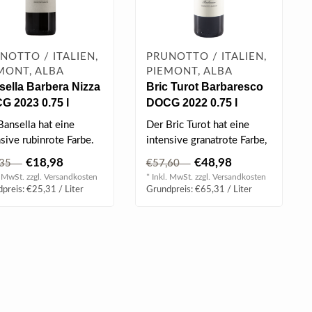
NOTTO / ITALIEN,
PRUNOTTO / ITALIEN,
MONT, ALBA
PIEMONT, ALBA
ella Barbera Nizza
Bric Turot Barbaresco
G 2023 0.75 l
DOCG 2022 0.75 l
Bansella hat eine
Der Bric Turot hat eine
sive rubinrote Farbe.
intensive granatrote Farbe,
ist lebhaft und hell...
€18,98
€48,98
,35
€57,60
. MwSt. zzgl.
Versandkosten
* Inkl. MwSt. zzgl.
Versandkosten
preis: €25,31 / Liter
Grundpreis: €65,31 / Liter