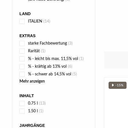
LAND
ITALIEN
(14)
EXTRAS
starke Fachbewertung
(3)
Rarität
(1)
% - leicht bis max. 11,5% vol
(1)
% - kräftig ab 13% vol
(6)
% - schwer ab 14,5% vol
(5)
Mehr anzeigen
❥ -15%
INHALT
0.75 l
(13)
1.50 l
(1)
JAHRGÄNGE