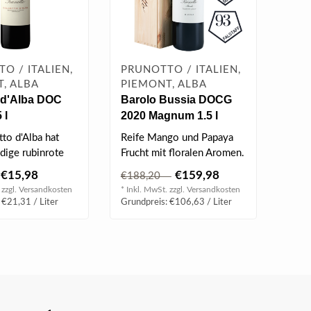
O / ITALIEN,
PRUNOTTO / ITALIEN,
, ALBA
PIEMONT, ALBA
 d'Alba DOC
Barolo Bussia DOCG
 l
2020 Magnum 1.5 l
to d'Alba hat
Reife Mango und Papaya
dige rubinrote
Frucht mit floralen Aromen.
€15,98
€159,98
€188,20
BEWERTUNG
 zzgl.
Versandkosten
* Inkl. MwSt. zzgl.
Versandkosten
| 94 James Suck..
 €21,31 / Liter
Grundpreis: €106,63 / Liter