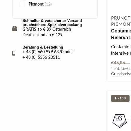
Piemont
(12)
PRUNOTT
Schneller & versicherter Versand
PIEMONT
bruchsichere Spezialverpackung
GRATIS ab € 89 Österreich
Costamio
Deutschland ab € 129
Riserva
0.75 l
Costamiòl
Beratung & Bestellung
+ 43 (0) 660 999 6370 oder
intensive 
+ 43 (0) 5356 20511
mit violet
€45,86
* Inkl. MwSt.
Grundpreis:
❥ -15%