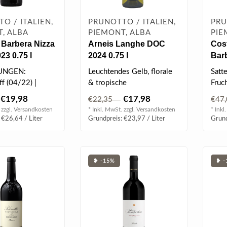
O / ITALIEN,
PRUNOTTO / ITALIEN,
PRU
, ALBA
PIEMONT, ALBA
PIE
 Barbera Nizza
Arneis Langhe DOC
Cos
3 0.75 l
2024 0.75 l
Bar
2018
UNGEN:
Leuchtendes Gelb, florale
Satte
ff (04/22) |
& tropische
Fruc
Fruchtanklänge, elegant &
Pfla
€19,98
€17,98
€22,35
€47
frisch, fruchti..
würzi
 zzgl.
Versandkosten
* Inkl. MwSt. zzgl.
Versandkosten
* Inkl
 €26,64 / Liter
Grundpreis: €23,97 / Liter
Grund
❥ -15%
❥ -