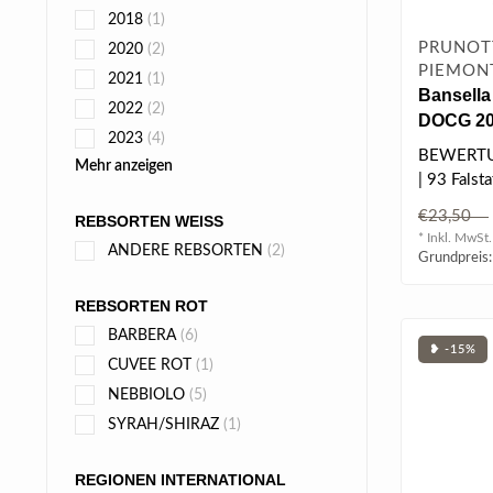
2018
(1)
PRUNOTT
2020
(2)
PIEMONT
2021
(1)
Bansella
2022
(2)
DOCG 202
2023
(4)
BEWERT
Mehr anzeigen
| 93 Falsta
€23,50
REBSORTEN WEISS
* Inkl. MwSt.
ANDERE REBSORTEN
(2)
Grundpreis:
REBSORTEN ROT
BARBERA
(6)
❥ -15%
CUVEE ROT
(1)
NEBBIOLO
(5)
SYRAH/SHIRAZ
(1)
REGIONEN INTERNATIONAL