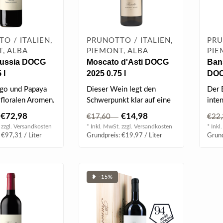
O / ITALIEN,
PRUNOTTO / ITALIEN,
PRU
, ALBA
PIEMONT, ALBA
PIE
Bussia DOCG
Moscato d'Asti DOCG
Bans
 l
2025 0.75 l
DOC
go und Papaya
Dieser Wein legt den
Der 
 floralen Aromen.
Schwerpunkt klar auf eine
inten
Rebsorte, und zwar auf
€72,98
€14,98
€17,60
€22
UNG
Gelber Mus..
 zzgl.
Versandkosten
* Inkl. MwSt. zzgl.
Versandkosten
* Inkl
 Suck..
 €97,31 / Liter
Grundpreis: €19,97 / Liter
Grund
❥ -15%