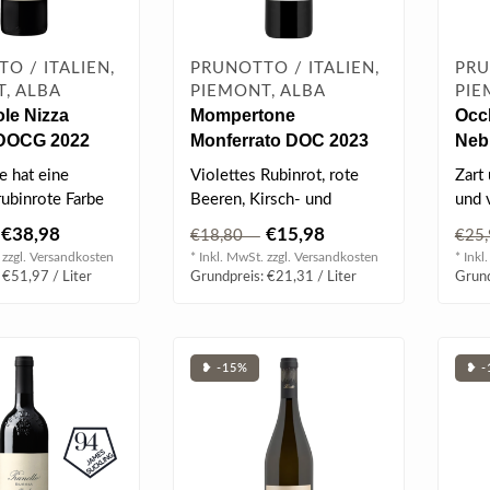
O / ITALIEN,
PRUNOTTO / ITALIEN,
PRU
, ALBA
PIEMONT, ALBA
PIE
le Nizza
Mompertone
Occ
 DOCG 2022
Monferrato DOC 2023
Neb
0.75 l
0.75
e hat eine
Violettes Rubinrot, rote
Zart
rubinrote Farbe
Beeren, Kirsch- und
und 
ten Reflexen...
Zwetschkennoten,
€38,98
€15,98
€18,80
€25
feinwürzige & fru..
 zzgl.
Versandkosten
* Inkl. MwSt. zzgl.
Versandkosten
* Inkl
 €51,97 / Liter
Grundpreis: €21,31 / Liter
Grund
❥ -15%
❥ -