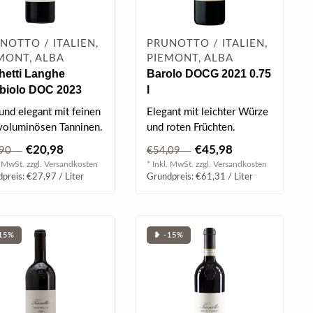
NOTTO / ITALIEN,
PRUNOTTO / ITALIEN,
MONT, ALBA
PIEMONT, ALBA
hetti Langhe
Barolo DOCG 2021 0.75
biolo DOC 2023
l
 l
 und elegant mit feinen
Elegant mit leichter Würze
voluminösen Tanninen.
und roten Früchten.
€20,98
€45,98
,90
€54,09
. MwSt. zzgl.
Versandkosten
* Inkl. MwSt. zzgl.
Versandkosten
preis: €27,97 / Liter
Grundpreis: €61,31 / Liter
15%
❥ -15%