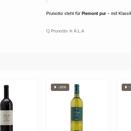
Prunotto steht für
Piemont pur
– mit Klassik
Q Prunotto ※ A.L.A
❥ -20%
❥ -