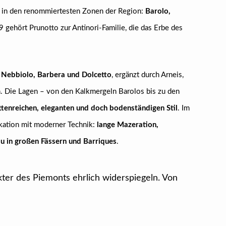
e in den renommiertesten Zonen der Region:
Barolo,
9 gehört Prunotto zur Antinori-Familie, die das Erbe des
n
Nebbiolo, Barbera und Dolcetto
, ergänzt durch Arneis,
n. Die Lagen – von den Kalkmergeln Barolos bis zu den
ttenreichen, eleganten und doch bodenständigen Stil
. Im
fikation mit moderner Technik:
lange Mazeration,
u in großen Fässern und Barriques
.
ter des Piemonts ehrlich widerspiegeln. Von