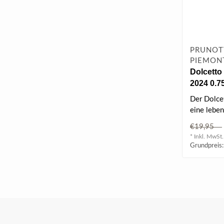
PRUNOTT
PIEMONT
Dolcetto
2024 0.75
Der Dolcet
eine leben
Farbe.
€19,95
* Inkl. MwSt.
Grundpreis: