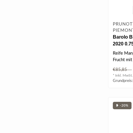
PRUNOTT
PIEMONT
Barolo 
2020 0.75
Reife Man
Frucht mit
€85,85
BEWERT
* Inkl. MwSt.
| 94 James
Grundpreis:
❥ -20%