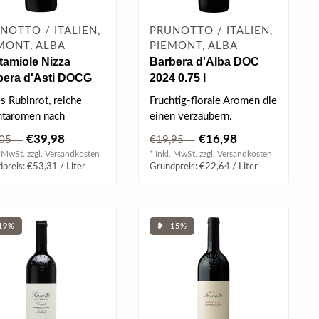
NOTTO / ITALIEN,
PRUNOTTO / ITALIEN,
MONT, ALBA
PIEMONT, ALBA
tamiole Nizza
Barbera d'Alba DOC
bera d'Asti DOCG
2024 0.75 l
 0.75 l
s Rubinrot, reiche
Fruchtig-florale Aromen die
htaromen nach
einen verzaubern.
umen, Kirschen & Zimt,
€39,98
€16,98
,05
€19,95
g, sa..
. MwSt. zzgl.
Versandkosten
* Inkl. MwSt. zzgl.
Versandkosten
preis: €53,31 / Liter
Grundpreis: €22,64 / Liter
19%
❥ -15%