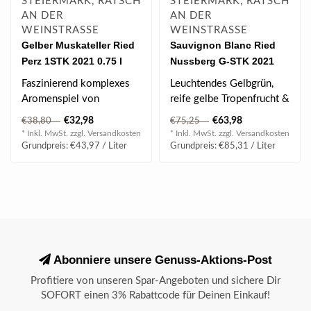
STEIERMARK, RATSCH
STEIERMARK, RATSCH
AN DER
AN DER
WEINSTRASSE
WEINSTRASSE
Gelber Muskateller Ried
Sauvignon Blanc Ried
Perz 1STK 2021 0.75 l
Nussberg G-STK 2021
0.75 l
Faszinierend komplexes
Leuchtendes Gelbgrün,
Aromenspiel von
reife gelbe Tropenfrucht &
Weingartenpfirsich,
Stachelbeere, würzig &
€32,98
€63,98
€38,80
€75,25
Orangenzesten & Holun..
sehr k..
* Inkl. MwSt. zzgl.
Versandkosten
* Inkl. MwSt. zzgl.
Versandkosten
Grundpreis: €43,97 / Liter
Grundpreis: €85,31 / Liter
Abonniere unsere Genuss-Aktions-Post
Profitiere von unseren Spar-Angeboten und sichere Dir
SOFORT einen 3% Rabattcode für Deinen Einkauf!