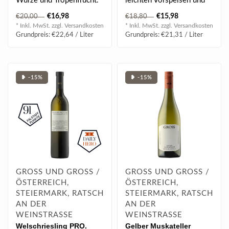
Würze und Tropenfrucht.
leichten Vorspeisen und
würzigen Gerichten der
€16,98
€15,98
€20,00
€18,80
Ethno- und Fus..
* Inkl. MwSt. zzgl.
Versandkosten
* Inkl. MwSt. zzgl.
Versandkosten
Grundpreis: €22,64 / Liter
Grundpreis: €21,31 / Liter
❥ -15%
❥ -15%
GROSS UND GROSS /
GROSS UND GROSS /
ÖSTERREICH,
ÖSTERREICH,
STEIERMARK, RATSCH
STEIERMARK, RATSCH
AN DER
AN DER
WEINSTRASSE
WEINSTRASSE
Welschriesling PRO.
Gelber Muskateller