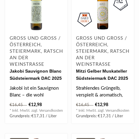
GROSS UND GROSS /
GROSS UND GROSS /
ÖSTERREICH,
ÖSTERREICH,
STEIERMARK, RATSCH
STEIERMARK, RATSCH
AN DER
AN DER
WEINSTRASSE
WEINSTRASSE
Jakobi Sauvignon Blanc
Mitzi Gelber Muskateller
Südsteiermark DAC 2025
Südsteiermark DAC 2025
0.75 l
0.75 l
Jakobi ist ein Sauvignon
Strahlendes Grüngelb,
Blanc – die wohl
verspielt & aromatisch,
wichtigste Rebsorte der
Fruchtnoten von Pfirsich,
€12,98
€12,98
€16,45
€16,45
Südsteierma..
Birne &..
* Inkl. MwSt. zzgl.
Versandkosten
* Inkl. MwSt. zzgl.
Versandkosten
Grundpreis: €17,31 / Liter
Grundpreis: €17,31 / Liter