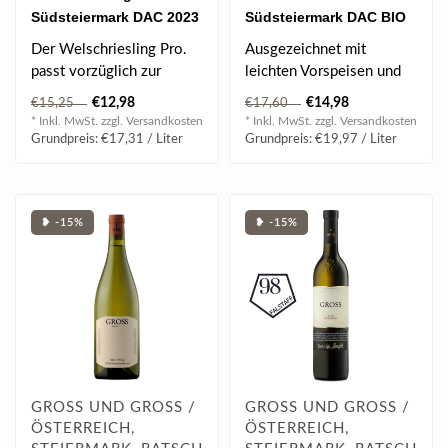
Südsteiermark DAC 2023
Südsteiermark DAC BIO
0.75 l
2024 0.75 l
Der Welschriesling Pro.
Ausgezeichnet mit
passt vorzüglich zur
leichten Vorspeisen und
vegetarischen Küche
würzigen Gerichten der
€12,98
€14,98
€15,25
€17,60
sowie zu hell..
Ethno- und Fus..
* Inkl. MwSt. zzgl.
Versandkosten
* Inkl. MwSt. zzgl.
Versandkosten
Grundpreis: €17,31 / Liter
Grundpreis: €19,97 / Liter
❥ -15%
❥ -15%
GROSS UND GROSS /
GROSS UND GROSS /
ÖSTERREICH,
ÖSTERREICH,