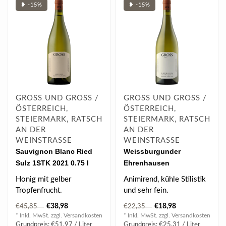
❥ -15%
❥ -15%
GROSS UND GROSS /
GROSS UND GROSS /
ÖSTERREICH,
ÖSTERREICH,
STEIERMARK, RATSCH
STEIERMARK, RATSCH
AN DER
AN DER
WEINSTRASSE
WEINSTRASSE
Sauvignon Blanc Ried
Weissburgunder
Sulz 1STK 2021 0.75 l
Ehrenhausen
Südsteiermark DAC 2024
Honig mit gelber
Animirend, kühle Stilistik
0.75 l
Tropfenfrucht.
und sehr fein.
€38,98
€18,98
€45,85
€22,35
* Inkl. MwSt. zzgl.
Versandkosten
* Inkl. MwSt. zzgl.
Versandkosten
Grundpreis: €51,97 / Liter
Grundpreis: €25,31 / Liter