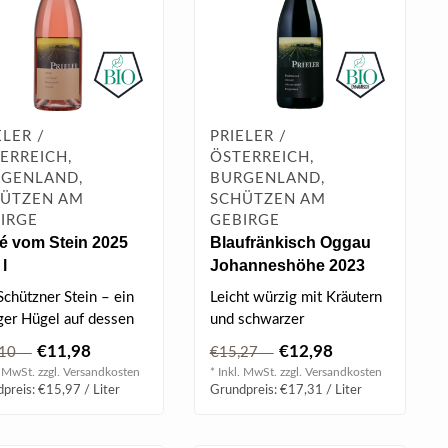
ELER /
PRIELER /
ERREICH,
ÖSTERREICH,
GENLAND,
BURGENLAND,
ÜTZEN AM
SCHÜTZEN AM
IRGE
GEBIRGE
é vom Stein 2025
Blaufränkisch Oggau
 l
Johanneshöhe 2023
0.75 l
Schützner Stein – ein
Leicht würzig mit Kräutern
iger Hügel auf dessen
und schwarzer
he sich ein Natursc..
Beerenfrucht.
€11,98
€12,98
,10
€15,27
. MwSt. zzgl.
Versandkosten
* Inkl. MwSt. zzgl.
Versandkosten
preis: €15,97 / Liter
Grundpreis: €17,31 / Liter