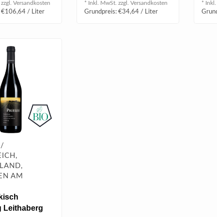
 zzgl.
Versandkosten
* Inkl. MwSt. zzgl.
Versandkosten
* Inkl
 €106,64 / Liter
Grundpreis: €34,64 / Liter
Grund
 /
ICH,
LAND,
EN AM
E
kisch
 Leithaberg