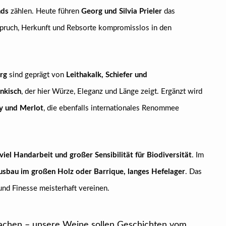
nds
zählen. Heute führen
Georg und Silvia Prieler
das
spruch, Herkunft und Rebsorte kompromisslos in den
rg
sind geprägt von
Leithakalk, Schiefer und
nkisch
, der hier Würze, Eleganz und Länge zeigt. Ergänzt wird
y und Merlot
, die ebenfalls internationales Renommee
 viel Handarbeit und großer Sensibilität für Biodiversität
. Im
usbau im großen Holz oder Barrique, langes Hefelager
. Das
und Finesse meisterhaft vereinen.
chen – unsere Weine sollen Geschichten vom