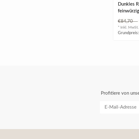
DAC 2022
Dunkles R
feinwürzi
Waldbeerko
€84,70
Amarenakir
* Inkl. MwSt.
Grundpreis:
Profitiere von un