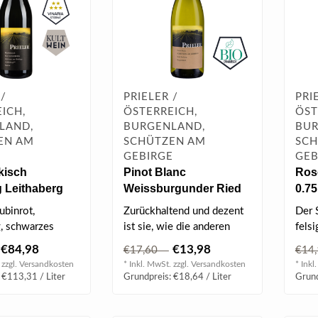
 /
PRIELER /
PRI
ICH,
ÖSTERREICH,
ÖST
LAND,
BURGENLAND,
BUR
EN AM
SCHÜTZEN AM
SCH
E
GEBIRGE
GEB
kisch
Pinot Blanc
Ros
 Leithaberg
Weissburgunder Ried
0.75
 0.75 l
Seeberg Bio 2025 0.75 l
ubinrot,
Zurückhaltend und dezent
Der 
g, schwarzes
ist sie, wie die anderen
fels
nfit, reife
Burgundersorten auch, ein
Anhö
€84,98
€13,98
€17,60
€14
schen, ..
Kin..
 zzgl.
Versandkosten
* Inkl. MwSt. zzgl.
Versandkosten
* Inkl
 €113,31 / Liter
Grundpreis: €18,64 / Liter
Grund