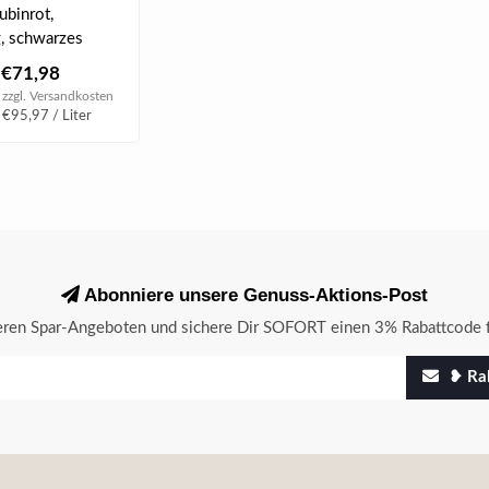
 0.75 l
ubinrot,
g, schwarzes
nfit, reife
€71,98
schen, ..
 zzgl.
Versandkosten
 €95,97 / Liter
Abonniere unsere Genuss-Aktions-Post
seren Spar-Angeboten und sichere Dir SOFORT einen 3% Rabattcode f
❥ Rab