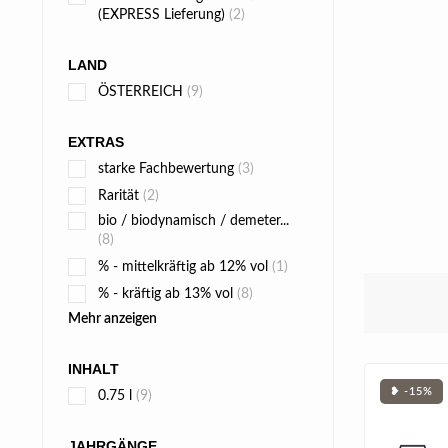
(EXPRESS Lieferung)
(2)
LAND
ÖSTERREICH
(9)
EXTRAS
starke Fachbewertung
(3)
Rarität
(2)
bio / biodynamisch / demeter...
(8)
% - mittelkräftig ab 12% vol
(1)
% - kräftig ab 13% vol
(8)
Mehr anzeigen
INHALT
❥ -15%
0.75 l
(9)
JAHRGÄNGE