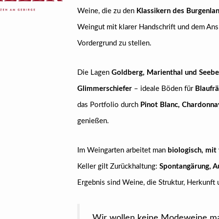
Weine, die zu den
Klassikern des Burgenla
Weingut mit klarer Handschrift und dem An
Vordergrund zu stellen.
Die Lagen
Goldberg, Marienthal und Seebe
Glimmerschiefer
– ideale Böden für
Blaufrä
das Portfolio durch
Pinot Blanc, Chardonna
genießen.
Im Weingarten arbeitet man
biologisch, mit
Keller gilt Zurückhaltung:
Spontangärung, A
Ergebnis sind Weine, die Struktur, Herkunft 
„Wir wollen keine Modeweine ma