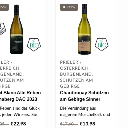
15%
❥ -21%
ELER /
PRIELER /
ERREICH,
ÖSTERREICH,
GENLAND,
BURGENLAND,
ÜTZEN AM
SCHÜTZEN AM
IRGE
GEBIRGE
t Blanc Alte Reben
Chardonnay Schützen
thaberg DAC 2023
am Gebirge Sinner
 l
2025 0.75 l
 Reben sind das Glück
Die Verbindung aus
s jeden Winzers. Sie
magerem Muschelkalk und
eln tief und verleihen
Schieferboden gibt dem
€22,98
€13,98
,05
€17,60
Chardonnay Sin..