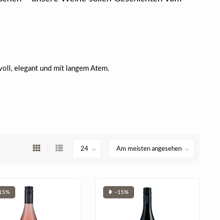
voll, elegant und mit langem Atem.
15%
❥ -15%