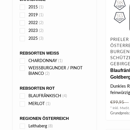
2015
(1)
2019
(1)
2022
(2)
2023
(2)
2025
(3)
PRIELER
ÖSTERRE
BURGEN
REBSORTEN WEISS
SCHÜTZ
CHARDONNAY
(1)
GEBIRG
WEISSBURGUNDER / PINOT
Blaufrän
BIANCO
(2)
Goldberg
DAC 2015
Dunkles R
REBSORTEN ROT
feinwürzi
BLAUFRÄNKISCH
(4)
Waldbeerko
€99,95
MERLOT
(1)
Amarenakir
* Inkl. MwSt.
Grundpreis:
REGIONEN ÖSTERREICH
Leithaberg
(8)