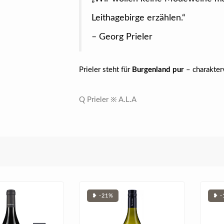
Leithagebirge erzählen.“
– Georg Prieler
Prieler steht für
Burgenland pur
– charakter
Q Prieler ※ A.L.A
❥ -21%
❥ -