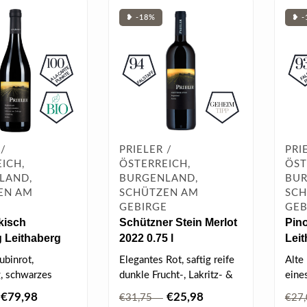
❥ -18%
❥ -
 /
PRIELER /
PRI
ICH,
ÖSTERREICH,
ÖST
LAND,
BURGENLAND,
BUR
EN AM
SCHÜTZEN AM
SCH
E
GEBIRGE
GEB
kisch
Schützner Stein Merlot
Pino
 Leithaberg
2022 0.75 l
Lei
 0.75 l
0.75
ubinrot,
Elegantes Rot, saftig reife
Alte
g, schwarzes
dunkle Frucht-, Lakritz- &
eine
nfit, reife
Schokoladennoten, kräutr..
wurz
€79,98
€25,98
€31,75
€27
schen, ..
i..