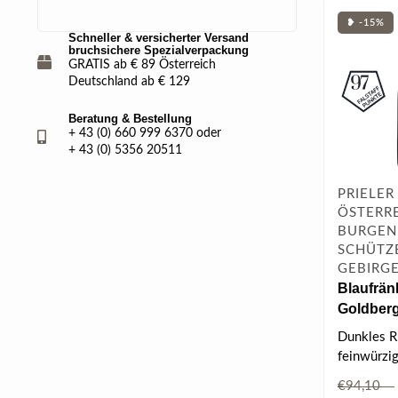
❥ -15%
Schneller & versicherter Versand
bruchsichere Spezialverpackung
GRATIS ab € 89 Österreich
Deutschland ab € 129
Beratung & Bestellung
+ 43 (0) 660 999 6370 oder
+ 43 (0) 5356 20511
PRIELER
ÖSTERRE
BURGEN
SCHÜTZ
GEBIRG
Blaufrän
Goldberg
DAC 2019
Dunkles R
feinwürzi
Waldbeerko
€94,10
Amarenakir