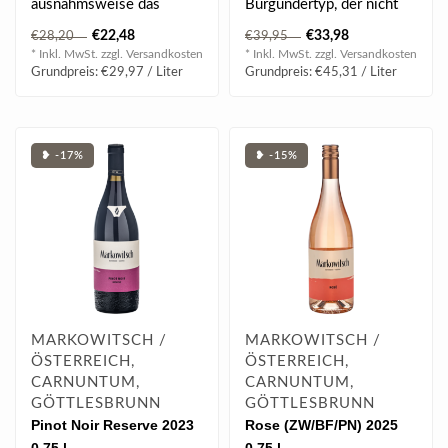
ausnahmsweise das
Burgundertyp, der nicht
deutsche Adjektiv „lecker“
mit Fruchtfülle geizt,
€22,48
€33,98
€28,20
€39,95
verwen..
gleich..
* Inkl. MwSt. zzgl.
Versandkosten
* Inkl. MwSt. zzgl.
Versandkosten
Grundpreis: €29,97 / Liter
Grundpreis: €45,31 / Liter
❥ -17%
❥ -15%
MARKOWITSCH /
MARKOWITSCH /
ÖSTERREICH,
ÖSTERREICH,
CARNUNTUM,
CARNUNTUM,
GÖTTLESBRUNN
GÖTTLESBRUNN
Pinot Noir Reserve 2023
Rose (ZW/BF/PN) 2025