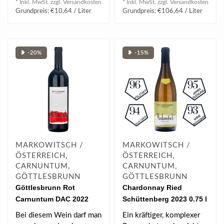
* Inkl. MwSt. zzgl.
Versandkosten
* Inkl. MwSt. zzgl.
Versandkosten
Kirschen..
Grundpreis: €10,64 / Liter
Grundpreis: €106,64 / Liter
❥ -20%
❥ -15%
MARKOWITSCH /
MARKOWITSCH /
ÖSTERREICH,
ÖSTERREICH,
CARNUNTUM,
CARNUNTUM,
GÖTTLESBRUNN
GÖTTLESBRUNN
Göttlesbrunn Rot
Chardonnay Ried
Carnuntum DAC 2022
Schüttenberg 2023 0.75 l
0.75 l
Bei diesem Wein darf man
Ein kräftiger, komplexer