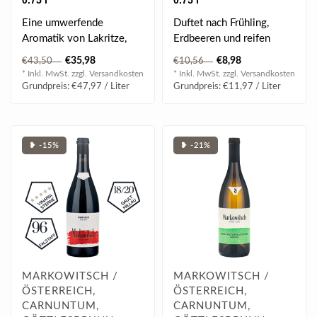
0.75 l
0.75 l
Eine umwerfende
Duftet nach Frühling,
Aromatik von Lakritze,
Erdbeeren und reifen
Hagebutten,
Kirschen. Harmonisch am
€35,98
€8,98
€43,50
€10,56
Gewürznelken und
Gaumen und d..
* Inkl. MwSt. zzgl.
Versandkosten
* Inkl. MwSt. zzgl.
Versandkosten
schwarzem P..
Grundpreis: €47,97 / Liter
Grundpreis: €11,97 / Liter
❥ -15%
❥ -21%
MARKOWITSCH /
MARKOWITSCH /
ÖSTERREICH,
ÖSTERREICH,
CARNUNTUM,
CARNUNTUM,