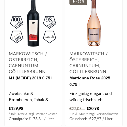
❥ -22%
MARKOWITSCH /
MARKOWITSCH /
ÖSTERREICH,
ÖSTERREICH,
CARNUNTUM,
CARNUNTUM,
GÖTTLESBRUNN
GÖTTLESBRUNN
M1 (ME/BF) 2019 0.75 l
Mardonna Rose 2025
0.75 l
Zwetschke &
Einzigartig elegant und
Brombeeren, Tabak &
würzig frisch steht
Orangenzesten, helle
Mardonna für sein
€129,98
€20,98
€27,05
Himbeeren & dunkle
unverwechselbare..
* Inkl. MwSt. zzgl.
Versandkosten
* Inkl. MwSt. zzgl.
Versandkosten
Kirschen..
Grundpreis: €173,31 / Liter
Grundpreis: €27,97 / Liter