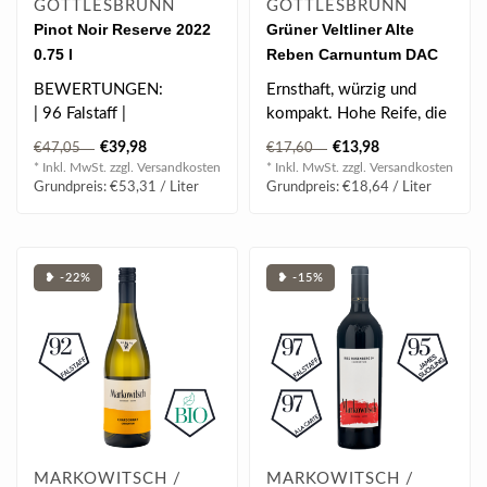
GÖTTLESBRUNN
GÖTTLESBRUNN
Pinot Noir Reserve 2022
Grüner Veltliner Alte
0.75 l
Reben Carnuntum DAC
BIO 2024 0.75 l
BEWERTUNGEN:
Ernsthaft, würzig und
| 96 Falstaff |
kompakt. Hohe Reife, die
| 5* Vinaria |
Komplexität,
€39,98
€13,98
€47,05
€17,60
| 18/20 Gault & Millau |..
Ausgewogenheit und..
* Inkl. MwSt. zzgl.
Versandkosten
* Inkl. MwSt. zzgl.
Versandkosten
Grundpreis: €53,31 / Liter
Grundpreis: €18,64 / Liter
❥ -22%
❥ -15%
MARKOWITSCH /
MARKOWITSCH /