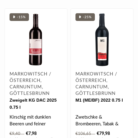
❥ -15%
❥ -25%
MARKOWITSCH /
MARKOWITSCH /
ÖSTERREICH,
ÖSTERREICH,
CARNUNTUM,
CARNUNTUM,
GÖTTLESBRUNN
GÖTTLESBRUNN
Zweigelt KG DAC 2025
M1 (ME/BF) 2022 0.75 l
0.75 l
Kirschig mit dunklen
Zwetschke &
Beeren und feiner
Brombeeren, Tabak &
Würznote.
Orangenzesten, helle
€7,98
€79,98
€9,40
€106,65
Himbeeren & dunkle