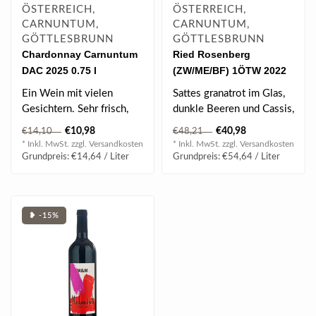
ÖSTERREICH,
ÖSTERREICH,
CARNUNTUM,
CARNUNTUM,
GÖTTLESBRUNN
GÖTTLESBRUNN
Chardonnay Carnuntum
Ried Rosenberg
DAC 2025 0.75 l
(ZW/ME/BF) 1ÖTW 2022
0.75 l
Ein Wein mit vielen
Sattes granatrot im Glas,
Gesichtern. Sehr frisch,
dunkle Beeren und Cassis,
fruchtig und präzise, um
Wacholder und
€10,98
€40,98
€14,10
€48,21
schließl..
Gewürznelke ..
* Inkl. MwSt. zzgl.
Versandkosten
* Inkl. MwSt. zzgl.
Versandkosten
Grundpreis: €14,64 / Liter
Grundpreis: €54,64 / Liter
❥ -15%