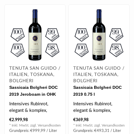
TENUTA SAN GUIDO /
TENUTA SAN GUIDO /
ITALIEN, TOSKANA,
ITALIEN, TOSKANA,
BOLGHERI
BOLGHERI
Sassicaia Bolgheri DOC
Sassicaia Bolgheri DOC
2019 Jeroboam in OHK
2019 0.75 l
3.0 l
Intensives Rubinrot,
Intensives Rubinrot,
elegant & komplex,
elegant & komplex,
kraftvoll, tolle Balance,
kraftvoll, tolle Balance,
€2.999,98
€369,98
schön integri..
schön integri..
* Inkl. MwSt. zzgl.
Versandkosten
* Inkl. MwSt. zzgl.
Versandkosten
Grundpreis: €999,99 / Liter
Grundpreis: €493,31 / Liter