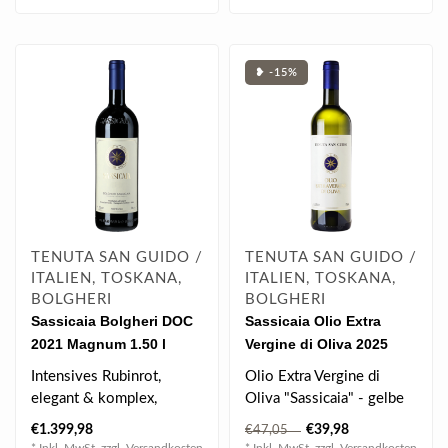
❥ -15%
TENUTA SAN GUIDO /
TENUTA SAN GUIDO /
ITALIEN, TOSKANA,
ITALIEN, TOSKANA,
BOLGHERI
BOLGHERI
Sassicaia Bolgheri DOC
Sassicaia Olio Extra
2021 Magnum 1.50 l
Vergine di Oliva 2025
0.75 l
Intensives Rubinrot,
Olio Extra Vergine di
elegant & komplex,
Oliva "Sassicaia" - gelbe
kraftvoll, tolle Balance,
Farbe mit grünen
€1.399,98
€39,98
€47,05
schön integri..
Reflexen, harm..