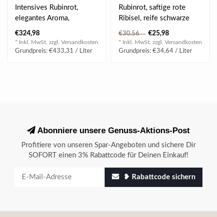
Intensives Rubinrot,
Rubinrot, saftige rote
elegantes Aroma,
Ribisel, reife schwarze
komplex, rote Früchten,
Kirschen, feine
€324,98
€25,98
€30,56
kraftvoll, tolle ..
Kräuteranklänge..
* Inkl. MwSt. zzgl.
Versandkosten
* Inkl. MwSt. zzgl.
Versandkosten
Grundpreis: €433,31 / Liter
Grundpreis: €34,64 / Liter
Abonniere unsere Genuss-Aktions-Post
Profitiere von unseren Spar-Angeboten und sichere Dir
SOFORT einen 3% Rabattcode für Deinen Einkauf!
❥ Rabattcode sichern