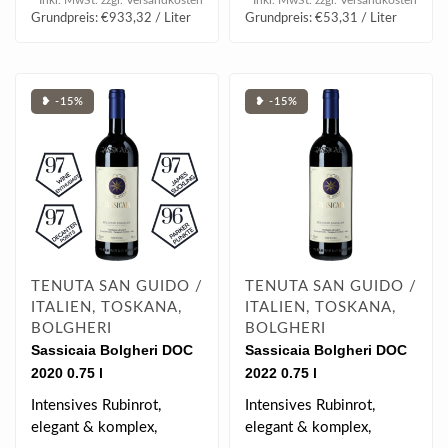
* Inkl. MwSt. zzgl.
Versandkosten
* Inkl. MwSt. zzgl.
Versandkosten
Grundpreis: €933,32 / Liter
Grundpreis: €53,31 / Liter
❥ -15%
❥ -15%
TENUTA SAN GUIDO /
TENUTA SAN GUIDO /
ITALIEN, TOSKANA,
ITALIEN, TOSKANA,
BOLGHERI
BOLGHERI
Sassicaia Bolgheri DOC
Sassicaia Bolgheri DOC
2020 0.75 l
2022 0.75 l
Intensives Rubinrot,
Intensives Rubinrot,
elegant & komplex,
elegant & komplex,