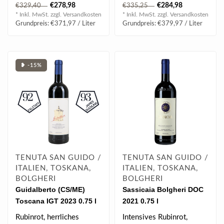
kraftvoll, tolle Balance,
kraftvoll, tolle Balance,
€278,98
€284,98
€329,40
€335,25
schön integri..
schön integri..
* Inkl. MwSt. zzgl.
Versandkosten
* Inkl. MwSt. zzgl.
Versandkosten
Grundpreis: €371,97 / Liter
Grundpreis: €379,97 / Liter
❥ -15%
TENUTA SAN GUIDO /
TENUTA SAN GUIDO /
ITALIEN, TOSKANA,
ITALIEN, TOSKANA,
BOLGHERI
BOLGHERI
Guidalberto (CS/ME)
Sassicaia Bolgheri DOC
Toscana IGT 2023 0.75 l
2021 0.75 l
Rubinrot, herrliches
Intensives Rubinrot,