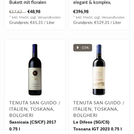
Bukett mit floralen
elegant & komplex,
Würztönen, Brombeere
kraftvoll, tolle Balance,
€48,98
€396,98
€57,62
und Pfeifentabak..
schön integri..
* Inkl. MwSt. zzgl.
Versandkosten
* Inkl. MwSt. zzgl.
Versandkosten
Grundpreis: €65,31 / Liter
Grundpreis: €529,31 / Liter
❥ -15%
TENUTA SAN GUIDO /
TENUTA SAN GUIDO /
ITALIEN, TOSKANA,
ITALIEN, TOSKANA,
BOLGHERI
BOLGHERI
Sassicaia (CS/CF) 2017
Le Difese (SG/CS)
0.75 l
Toscana IGT 2023 0.75 l