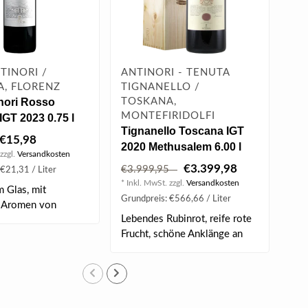
TINORI /
ANTINORI - TENUTA
AN
, FLORENZ
TIGNANELLO /
TI
inori Rosso
TOSKANA,
TO
MONTEFIRIDOLFI
MO
GT 2023 0.75 l
Tignanello Toscana IGT
Tig
€15,98
2020 Methusalem 6.00 l
202
zzgl.
Versandkosten
€3.399,98
€3.999,95
€9
€21,31 / Liter
* Inkl. MwSt. zzgl.
Versandkosten
* Ink
m Glas, mit
Grundpreis: €566,66 / Liter
Grun
n Aromen von
Lebendes Rubinrot, reife rote
Leb
üchten..
Frucht, schöne Anklänge an
Fru
fri..
fri..