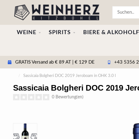
WEINE
SPIRITS
BIERE & ALKOHOLF
GRATIS Versand ab € 89 AT | € 129 DE
+43 5356 20
/
Sassicaia Bolgheri DOC 2019 Jeroboam in OHK 3.0 l
Sassicaia Bolgheri DOC 2019 Jer
0 Bewertung(en)