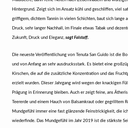
Hintergrund. Zeigt sich im Ansatz kühl und geschliffen, viel sa
griffigem, dichtem Tannin in vielen Schichten, baut sich lange a
Druck, sehr langer Nachhall, im Finale etwas Tabak und dezen
Zukunft, Druck und Eleganz,
sagt Falstaff.
Die neueste Veröffentlichung von Tenuta San Guido ist die Bo
und von Anfang an sehr ausdrucksstark. Es bietet eine großzü
Kirschen, die auf die zusätzliche Konzentration und das Fruc
erzielt wurden. Dieser Jahrgang wird wegen der knackigen Füll
Prägung in Erinnerung bleiben. Auch er zeigt feine, ans Äthe
Teererde und einem Hauch von Balsamkraut oder gegrilltem Ro
Mundgefühl immer eine fast glänzende Feinstrickigkeit, die ich
wiederfinde. Das Mundgefühl im Jahr 2019 ist die stärkste Se