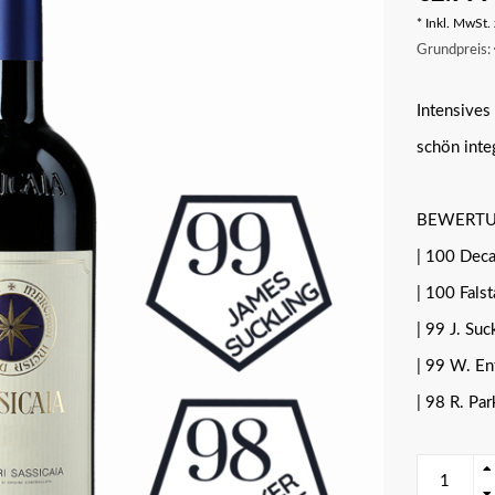
* Inkl. MwSt. 
Grundpreis: 
Intensives 
schön inte
BEWERTU
| 100 Deca
| 100 Falsta
| 99 J. Suck
| 99 W. Ent
| 98 R. Par