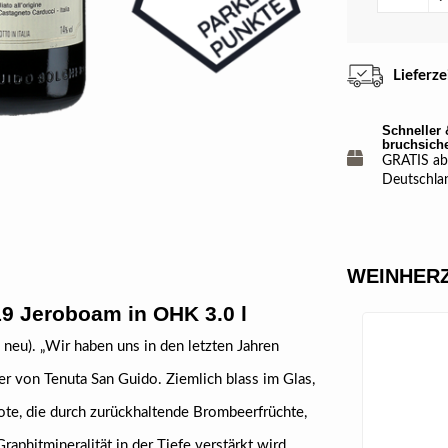
Lieferz
Schneller 
bruchsich
GRATIS ab 
Deutschla
WEINHERZ
19 Jeroboam in OHK 3.0 l
 neu). „Wir haben uns in den letzten Jahren
rer von Tenuta San Guido. Ziemlich blass im Glas,
note, die durch zurückhaltende Brombeerfrüchte,
aphitmineralität in der Tiefe verstärkt wird.