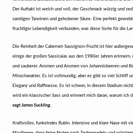
Der Auftakt ist weich und voll, der Geschmack würzig und ze
samtigen Tanninen und gehobener Säure. Eine perfekt gewebte S
fruchtiger Lebendigkeit verbunden, was diese Sorte für die L
Die Reinheit der Cabernet-Sauvignon-Frucht ist hier außergewöh
einige der großen Sassicaias aus den 1980er Jahren erinnern, 
und sauberer. Aromen und Aromen von Johannisbeeren und Bee
Minzcharakter. Es ist vollmundig, aber es gibt so viel Schlif
Eleganz und Raffinesse. Es ist schwer, in diesem Stadium nicht
wird ein klassischer Sass und erinnert mich daran, warum ich
sagt James Suckling.
Kraftvolles, funkelndes Rubin. Intensive und klare Nase mit vi
Maulbeere, dann feine Noten nach Zedernnadeln und würzigem