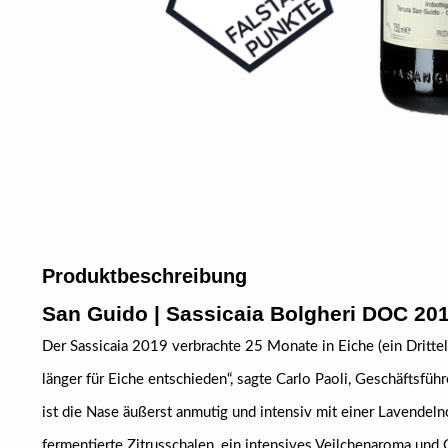
Produktbeschreibung
San Guido
| Sassicaia Bolgheri DOC 20
Der Sassicaia 2019 verbrachte 25 Monate in Eiche (ein Drittel
länger für Eiche entschieden“, sagte Carlo Paoli, Geschäftsfüh
ist die Nase äußerst anmutig und intensiv mit einer Lavendel
fermentierte Zitrusschalen, ein intensives Veilchenaroma und Gr