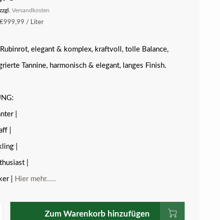
zzgl.
Versandkosten
€999,99 / Liter
Rubinrot, elegant & komplex, kraftvoll, tolle Balance,
grierte Tannine, harmonisch & elegant, langes Finish.
NG:
nter |
ff |
ling |
husiast |
ker |
Hier mehr.....
Zum Warenkorb hinzufügen