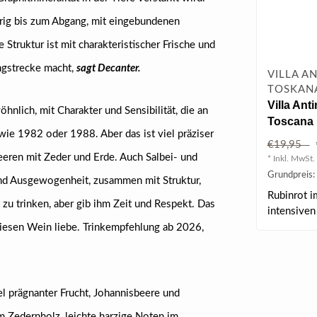
drig bis zum Abgang, mit eingebundenen
truktur ist mit charakteristischer Frische und
angstrecke macht,
sagt Decanter.
VILLA AN
TOSKANA
Villa Ant
nlich, mit Charakter und Sensibilität, die an
Toscana I
wie 1982 oder 1988. Aber das ist viel präziser
€19,95
ren mit Zeder und Erde. Auch Salbei- und
* Inkl. MwSt. 
Grundpreis: 
f und Ausgewogenheit, zusammen mit Struktur,
Rubinrot i
 zu trinken, aber gib ihm Zeit und Respekt. Das
intensive
dunklen Fr
 diesen Wein liebe. Trinkempfehlung ab 2026,
el prägnanter Frucht, Johannisbeere und
 Zedernholz, leichte harzige Noten im