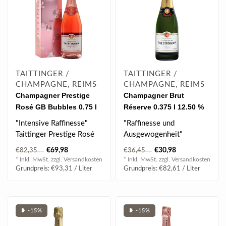
TAITTINGER /
TAITTINGER /
CHAMPAGNE, REIMS
CHAMPAGNE, REIMS
Champagner Prestige
Champagner Brut
Rosé GB Bubbles 0.75 l
Réserve 0.375 l 12.50 %
12.50 % vol
vol
"Intensive Raffinesse"
"Raffinesse und
Taittinger Prestige Rosé
Ausgewogenheit"
bietet sich zu Beginn und
Taittinger Brut Réserve
€69,98
€30,98
€82,35
€36,45
zum ..
wird aus aus perfekt ..
* Inkl. MwSt. zzgl.
Versandkosten
* Inkl. MwSt. zzgl.
Versandkosten
Grundpreis: €93,31 / Liter
Grundpreis: €82,61 / Liter
❥ -15%
❥ -15%