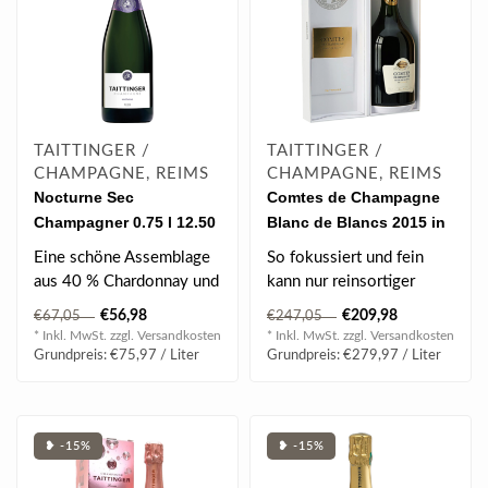
TAITTINGER /
TAITTINGER /
CHAMPAGNE, REIMS
CHAMPAGNE, REIMS
Nocturne Sec
Comtes de Champagne
Champagner 0.75 l 12.50
Blanc de Blancs 2015 in
% vol
Coffret 0.75 l 12.5% vol
Eine schöne Assemblage
So fokussiert und fein
aus 40 % Chardonnay und
kann nur reinsortiger
60 % Pinot Noir & Pinot
Chardonnay-Champagner
€56,98
€209,98
€67,05
€247,05
Meunier,..
sein. Der Com..
* Inkl. MwSt. zzgl.
Versandkosten
* Inkl. MwSt. zzgl.
Versandkosten
Grundpreis: €75,97 / Liter
Grundpreis: €279,97 / Liter
❥ -15%
❥ -15%