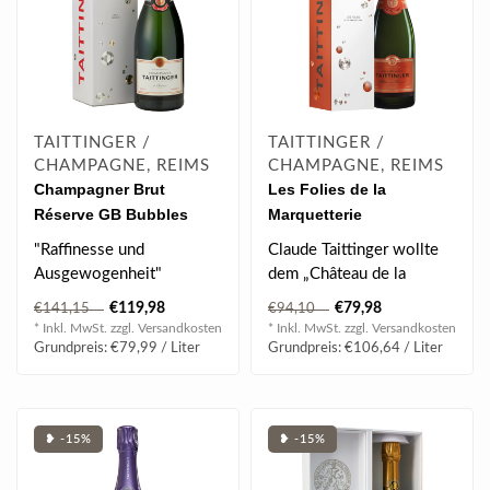
TAITTINGER /
TAITTINGER /
CHAMPAGNE, REIMS
CHAMPAGNE, REIMS
Champagner Brut
Les Folies de la
Réserve GB Bubbles
Marquetterie
Magnum 1.50 l 12.50 %
Champagner in Box 0.75
"Raffinesse und
Claude Taittinger wollte
vol
l 12.50 % vol
Ausgewogenheit"
dem „Château de la
Taittinger Brut Réserve
Marquetterie“, wo die
€119,98
€79,98
€141,15
€94,10
wird aus aus perfekt ..
Geschicht..
* Inkl. MwSt. zzgl.
Versandkosten
* Inkl. MwSt. zzgl.
Versandkosten
Grundpreis: €79,99 / Liter
Grundpreis: €106,64 / Liter
❥ -15%
❥ -15%