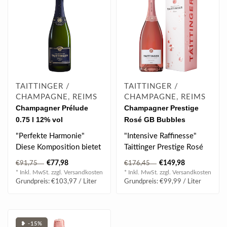
TAITTINGER /
TAITTINGER /
CHAMPAGNE, REIMS
CHAMPAGNE, REIMS
Champagner Prélude
Champagner Prestige
0.75 l 12% vol
Rosé GB Bubbles
Magnum 1.50 l 12.50 %
"Perfekte Harmonie"
"Intensive Raffinesse"
vol
Diese Komposition bietet
Taittinger Prestige Rosé
eine perfekte Harmonie
bietet sich zu Beginn und
€77,98
€149,98
€91,75
€176,45
zwischen de..
zum ..
* Inkl. MwSt. zzgl.
Versandkosten
* Inkl. MwSt. zzgl.
Versandkosten
Grundpreis: €103,97 / Liter
Grundpreis: €99,99 / Liter
❥ -15%