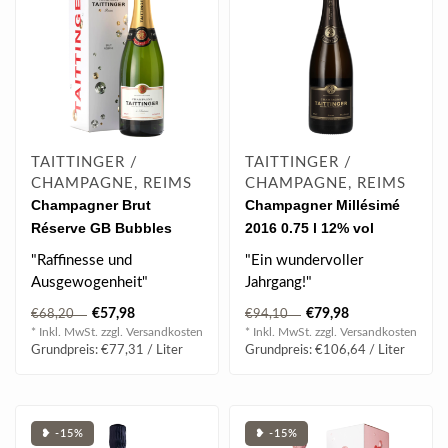
TAITTINGER /
TAITTINGER /
CHAMPAGNE, REIMS
CHAMPAGNE, REIMS
Champagner Brut
Champagner Millésimé
Réserve GB Bubbles
2016 0.75 l 12% vol
0.75 l 12.50 % vol
"Raffinesse und
"Ein wundervoller
Ausgewogenheit"
Jahrgang!"
Taittinger Brut Réserve
In der Nase ist der
€57,98
€79,98
€68,20
€94,10
wird aus aus perfekt ..
Jahrgang 2016 präzise,
* Inkl. MwSt. zzgl.
Versandkosten
* Inkl. MwSt. zzgl.
Versandkosten
elegan..
Grundpreis: €77,31 / Liter
Grundpreis: €106,64 / Liter
❥ -15%
❥ -15%