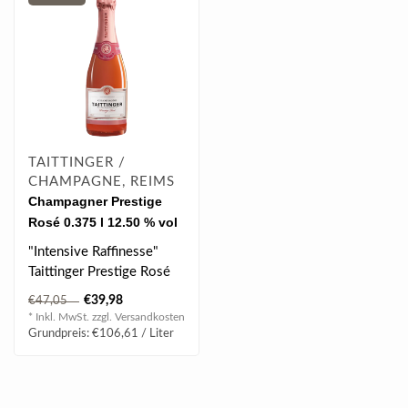
TAITTINGER /
CHAMPAGNE, REIMS
Champagner Prestige
Rosé 0.375 l 12.50 % vol
"Intensive Raffinesse"
Taittinger Prestige Rosé
bietet sich zu Beginn und
€39,98
€47,05
zum ..
* Inkl. MwSt. zzgl.
Versandkosten
Grundpreis: €106,61 / Liter