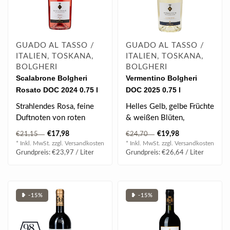
GUADO AL TASSO /
GUADO AL TASSO /
ITALIEN, TOSKANA,
ITALIEN, TOSKANA,
BOLGHERI
BOLGHERI
Scalabrone Bolgheri
Vermentino Bolgheri
Rosato DOC 2024 0.75 l
DOC 2025 0.75 l
Strahlendes Rosa, feine
Helles Gelb, gelbe Früchte
Duftnoten von roten
& weißen Blüten,
Früchten und etwas
Zitrusnoten, angenehm &
€17,98
€19,98
€21,15
€24,70
reifere Ankläng..
intensiv,..
* Inkl. MwSt. zzgl.
Versandkosten
* Inkl. MwSt. zzgl.
Versandkosten
Grundpreis: €23,97 / Liter
Grundpreis: €26,64 / Liter
❥ -15%
❥ -15%