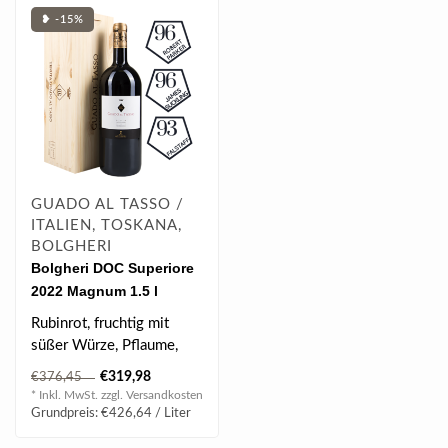
❥ -15%
GUADO AL TASSO /
ITALIEN, TOSKANA,
BOLGHERI
Bolgheri DOC Superiore
2022 Magnum 1.5 l
Rubinrot, fruchtig mit
süßer Würze, Pflaume,
Blaubeerkonfitüre, Leder,
€319,98
€376,45
Süß..
* Inkl. MwSt. zzgl.
Versandkosten
Grundpreis: €426,64 / Liter