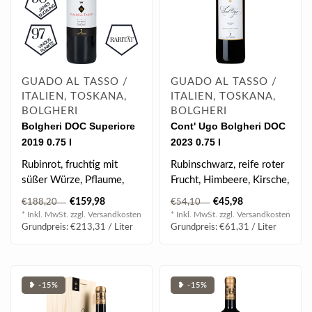
GUADO AL TASSO /
GUADO AL TASSO /
ITALIEN, TOSKANA,
ITALIEN, TOSKANA,
BOLGHERI
BOLGHERI
Bolgheri DOC Superiore
Cont' Ugo Bolgheri DOC
2019 0.75 l
2023 0.75 l
Rubinrot, fruchtig mit
Rubinschwarz, reife roter
süßer Würze, Pflaume,
Frucht, Himbeere, Kirsche,
Blaubeerkonfitüre, Leder,
süßes Gewürz, seidig gla..
€159,98
€45,98
€188,20
€54,10
Süß..
* Inkl. MwSt. zzgl.
Versandkosten
* Inkl. MwSt. zzgl.
Versandkosten
Grundpreis: €213,31 / Liter
Grundpreis: €61,31 / Liter
❥ -15%
❥ -15%