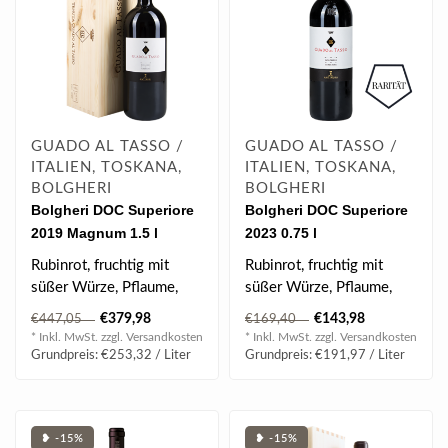
GUADO AL TASSO /
GUADO AL TASSO /
ITALIEN, TOSKANA,
ITALIEN, TOSKANA,
BOLGHERI
BOLGHERI
Bolgheri DOC Superiore
Bolgheri DOC Superiore
2019 Magnum 1.5 l
2023 0.75 l
Rubinrot, fruchtig mit
Rubinrot, fruchtig mit
süßer Würze, Pflaume,
süßer Würze, Pflaume,
Blaubeerkonfitüre, Leder,
Blaubeerkonfitüre, Leder,
€379,98
€143,98
€447,05
€169,40
Süß..
Süß..
* Inkl. MwSt. zzgl.
Versandkosten
* Inkl. MwSt. zzgl.
Versandkosten
Grundpreis: €253,32 / Liter
Grundpreis: €191,97 / Liter
❥ -15%
❥ -15%