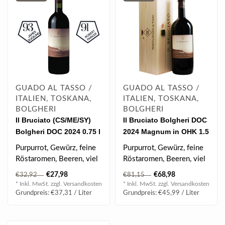
GUADO AL TASSO /
GUADO AL TASSO /
ITALIEN, TOSKANA,
ITALIEN, TOSKANA,
BOLGHERI
BOLGHERI
Il Bruciato (CS/ME/SY)
Il Bruciato Bolgheri DOC
Bolgheri DOC 2024 0.75 l
2024 Magnum in OHK 1.5
l
Purpurrot, Gewürz, feine
Purpurrot, Gewürz, feine
Röstaromen, Beeren, viel
Röstaromen, Beeren, viel
Schmelz, gute Struktur,
Schmelz, gute Struktur,
€27,98
€68,98
€32,92
€81,15
Minz..
Minz..
* Inkl. MwSt. zzgl.
Versandkosten
* Inkl. MwSt. zzgl.
Versandkosten
Grundpreis: €37,31 / Liter
Grundpreis: €45,99 / Liter