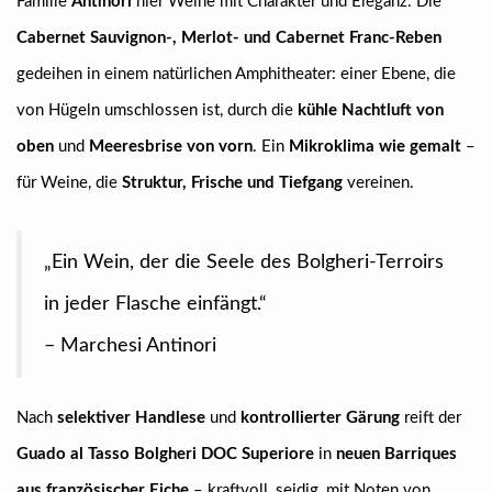
Familie
Antinori
hier Weine mit Charakter und Eleganz. Die
Cabernet Sauvignon-, Merlot- und Cabernet Franc-Reben
gedeihen in einem natürlichen Amphitheater: einer Ebene, die
von Hügeln umschlossen ist, durch die
kühle Nachtluft von
oben
und
Meeresbrise von vorn
. Ein
Mikroklima wie gemalt
–
für Weine, die
Struktur, Frische und Tiefgang
vereinen.
„Ein Wein, der die Seele des Bolgheri-Terroirs
in jeder Flasche einfängt.“
– Marchesi Antinori
Nach
selektiver Handlese
und
kontrollierter Gärung
reift der
Guado al Tasso Bolgheri DOC Superiore
in
neuen Barriques
aus französischer Eiche
– kraftvoll, seidig, mit Noten von