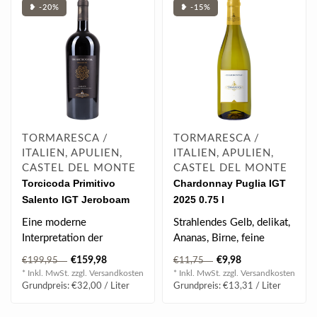
❥ -20%
❥ -15%
TORMARESCA /
TORMARESCA /
ITALIEN, APULIEN,
ITALIEN, APULIEN,
CASTEL DEL MONTE
CASTEL DEL MONTE
Torcicoda Primitivo
Chardonnay Puglia IGT
Salento IGT Jeroboam
2025 0.75 l
2021 5.0 l
Eine moderne
Strahlendes Gelb, delikat,
Interpretation der
Ananas, Birne, feine
Primitivo-Traube, der
Honignoten, vollmundig,
€159,98
€9,98
€199,95
€11,75
erste apulische Wein, der
finessen..
* Inkl. MwSt. zzgl.
Versandkosten
* Inkl. MwSt. zzgl.
Versandkosten
..
Grundpreis: €32,00 / Liter
Grundpreis: €13,31 / Liter