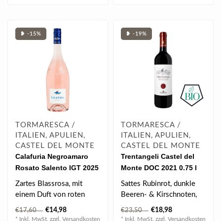
❥ -15%
❥ -19%
TORMARESCA /
TORMARESCA /
ITALIEN, APULIEN,
ITALIEN, APULIEN,
CASTEL DEL MONTE
CASTEL DEL MONTE
Calafuria Negroamaro
Trentangeli Castel del
Rosato Salento IGT 2025
Monte DOC 2021 0.75 l
0.75 l
Zartes Blassrosa, mit
Sattes Rubinrot, dunkle
einem Duft von roten
Beeren- & Kirschnoten,
Früchten, sanfte und feine
zarter Schokotouch,
€14,98
€18,98
€17,60
€23,50
Würze, e..
cremig & fü..
* Inkl. MwSt. zzgl.
Versandkosten
* Inkl. MwSt. zzgl.
Versandkosten